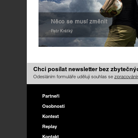
Něco se musí změnit
Petr Krátký
Chci posílat newsletter bez zbytečnýc
Odesláním formuláře uděluji souhlas se
zpracování
Partneři
Osobnosti
Kontext
Replay
Kontakt