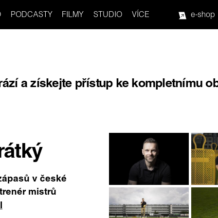
O
PODCASTY
FILMY
STUDIO
VÍCE
e-shop
rází a získejte přístup ke kompletnímu o
rátký
 zápasů v české
 trenér mistrů
l