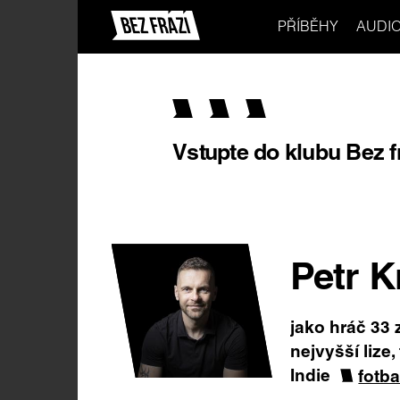
PŘÍBĚHY
AUDI
Vstupte do klubu Bez f
Petr K
jako hráč 33
nejvyšší lize,
Indie
fotba