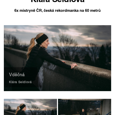
Klára Seidlová
6x mistryně ČR, česká rekordmanka na 60 metrů
Vděčná
Klára Seidlová