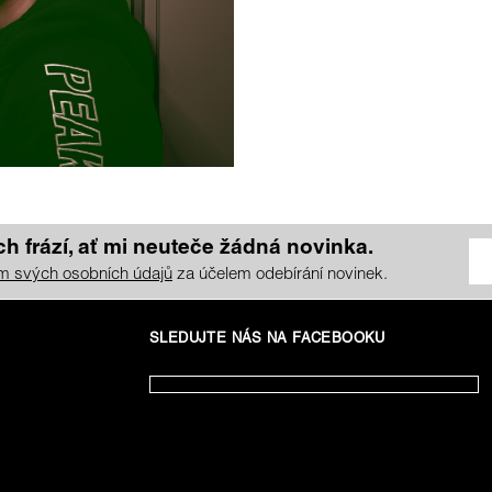
h frází, ať mi neuteče žádná novinka.
m svých osobních údajů
za účelem odebírání novinek.
SLEDUJTE NÁS NA FACEBOOKU