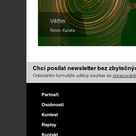
Věřím
Robin Kaleta
Chci posílat newsletter bez zbytečnýc
Odesláním formuláře uděluji souhlas se
zpracování
Partneři
Osobnosti
Kontext
Replay
Kontakt