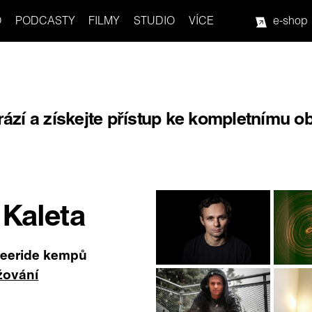
O
PODCASTY
FILMY
STUDIO
VÍCE
e-shop
rází a získejte přístup ke kompletnímu o
Kaleta
freeride kempů
yžování