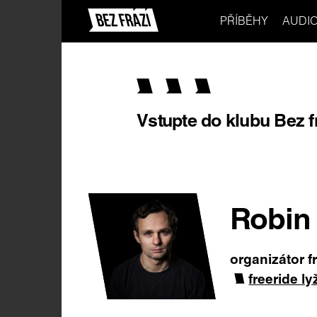
PŘÍBĚHY
AUDI
Vstupte do klubu Bez f
Robin 
organizátor 
freeride l