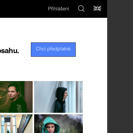
Přihlášení
Chci předplatné
bsahu.