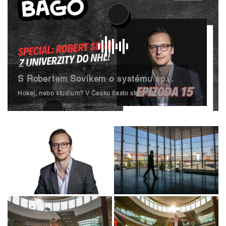
S Robertem Sovíkem o systému sportování a studia v Americe | Bago #15
Hokej, nebo studium? V Česku často stojí otázka přesně takhle. Hokej, nebo studium? V Americe to jde přes univerzitu až do NHL. O tom je dnešní Bago se speciálním hostem Robertem Sovíkem. Dejte si ho s námi!