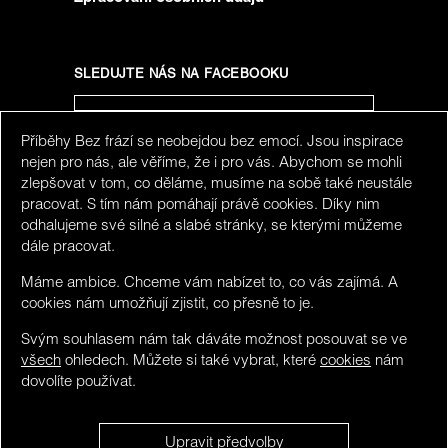
SLEDUJTE NÁS NA FACEBOOKU
Příběhy Bez frází se neobejdou bez emocí. Jsou inspirace
SLEDUJTE NÁS NA INSTAGRAMU
nejen pro nás, ale věříme, že i pro vás. Abychom se mohli
zlepšovat v tom, co děláme, musíme na sobě také neustále
pracovat. S tím nám pomáhají právě cookies. Díky nim
odhalujeme své silné a slabé stránky, se kterými můžeme
dále pracovat.
Máme ambice. Chceme vám nabízet to, co vás zajímá. A
cookies nám umožňují zjistit, co přesně to je.
Svým souhlasem nám tak dáváte možnost posouvat se ve
všech
ohledech. Můžete si také vybrat, které
cookies
nám
dovolíte používat.
We detected you maybe do not speak Czech. You can
Upravit předvolby