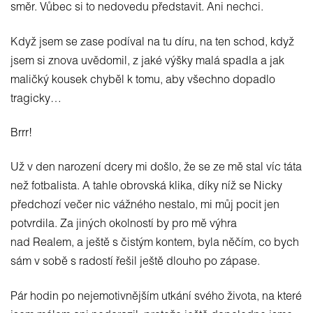
směr. Vůbec si to nedovedu představit. Ani nechci.
Když jsem se zase podíval na tu díru, na ten schod, když
jsem si znova uvědomil, z jaké výšky malá spadla a jak
maličký kousek chyběl k tomu, aby všechno dopadlo
tragicky…
Brrr!
Už v den narození dcery mi došlo, že se ze mě stal víc táta
než fotbalista. A tahle obrovská klika, díky níž se Nicky
předchozí večer nic vážného nestalo, mi můj pocit jen
potvrdila. Za jiných okolností by pro mě výhra
nad Realem, a ještě s čistým kontem, byla něčím, co bych
sám v sobě s radostí řešil ještě dlouho po zápase.
Pár hodin po nejemotivnějším utkání svého života, na které