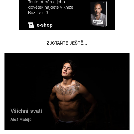
Tento příběh a jeho
dovětek najdete v knize
Bez frází 3
e-shop
ZŮSTAŇTE JEŠTĚ…
Všichni svatí
Aleš Matějů