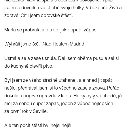
Manželka Martina spala s dcerkou v pokojíčku. Vplížil
jsem se dovnitř a viděl obě svoje holky. V bezpečí. Živé a
zdravé. Cítil jsem obrovské štěstí.
Marťa se probrala a ptá se, jak dopadl zápas.
„Vyhráli jsme 3:0.“ Nad Realem Madrid.
Usmála se a zase usnula. Dal jsem oběma pusu a šel si
do kuchyně otevřít pivo.
Byl jsem ze všeho strašně utahanej, ale hned jít spát
nešlo, přehrával jsem si to všechno zase a znova. Pořád
dokola a poprvé opravdu v klidu. Holky byly v pohodě, já
měl za sebou super zápas, jeden z vůbec nejlepších
za první rok v Seville.
Ale ten pocit štěstí byl nejsilnější.