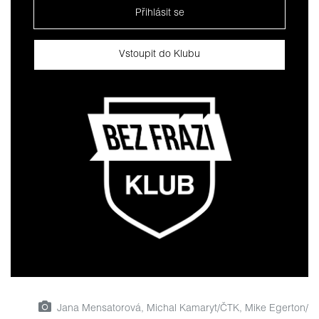
Přihlásit se
Vstoupit do Klubu
Jana Mensatorová, Michal Kamaryt/ČTK, Mike Egerton/