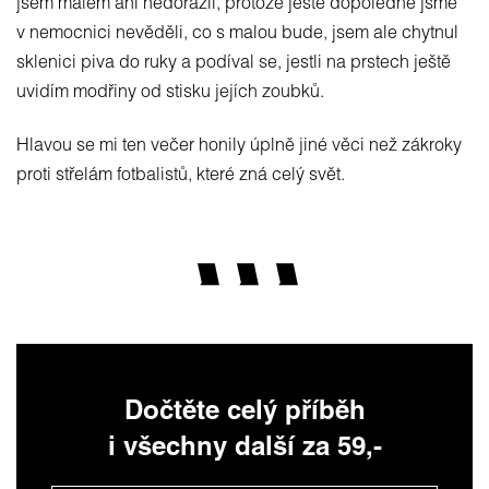
jsem málem ani nedorazil, protože ještě dopoledne jsme
v nemocnici nevěděli, co s malou bude, jsem ale chytnul
sklenici piva do ruky a podíval se, jestli na prstech ještě
uvidím modřiny od stisku jejích zoubků.
Hlavou se mi ten večer honily úplně jiné věci než zákroky
proti střelám fotbalistů, které zná celý svět.
Dočtěte celý příběh
i všechny další za 59,-