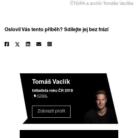
ČTK/PA a archiv Tomáše Vaclíka
Oslovil Vás tento příběh? Sdílejte jej bez frází
Tomáš Vaclík
fotbalista roku ČR 2018
FOTBAL
Zobrazit profil