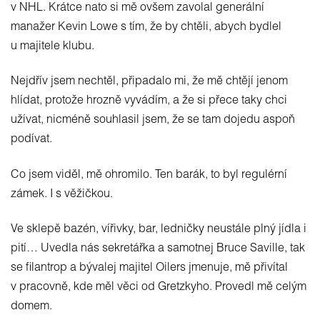
v NHL. Krátce nato si mě ovšem zavolal generální
manažer Kevin Lowe s tím, že by chtěli, abych bydlel
u majitele klubu.
Nejdřív jsem nechtěl, připadalo mi, že mě chtějí jenom
hlídat, protože hrozně vyvádím, a že si přece taky chci
užívat, nicméně souhlasil jsem, že se tam dojedu aspoň
podívat.
Co jsem viděl, mě ohromilo. Ten barák, to byl regulérní
zámek. I s věžičkou.
Ve sklepě bazén, vířivky, bar, ledničky neustále plný jídla i
pití… Uvedla nás sekretářka a samotnej Bruce Saville, tak
se filantrop a bývalej majitel Oilers jmenuje, mě přivítal
v pracovně, kde měl věci od Gretzkyho. Provedl mě celým
domem.