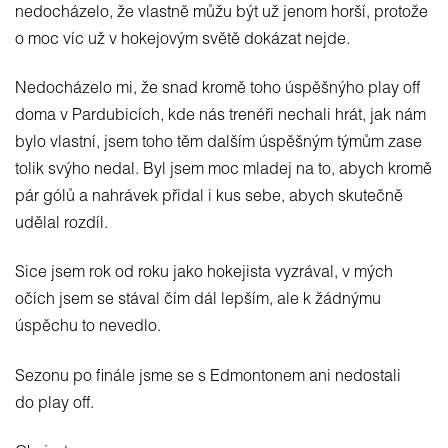
nedocházelo, že vlastně můžu být už jenom horší, protože
o moc víc už v hokejovým světě dokázat nejde.
Nedocházelo mi, že snad kromě toho úspěšnýho play off
doma v Pardubicích, kde nás trenéři nechali hrát, jak nám
bylo vlastní, jsem toho těm dalším úspěšným týmům zase
tolik svýho nedal. Byl jsem moc mladej na to, abych kromě
pár gólů a nahrávek přidal i kus sebe, abych skutečně
udělal rozdíl.
Sice jsem rok od roku jako hokejista vyzrával, v mých
očích jsem se stával čím dál lepším, ale k žádnýmu
úspěchu to nevedlo.
Sezonu po finále jsme se s Edmontonem ani nedostali
do play off.