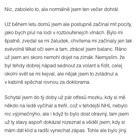
Nic, zabolelo to, ale normálně jsem ten večer dohrál.
Už během letu domů jsem ale postupně začínal mít pocity,
jako bych plul na lodi v rozbouřenejch vlnách. Bylo mi
špatně, zvedal se mi žaludek, chvílema mi začínaly jen tak
svévolně těkat oči sem a tam, ztrácel jsem balanc. Ráno
už jsem ani skoro nemohl dojet na zimák. Nemyslím, že
byl tehdy dobrej nápad sednout za volant a řídit, celej
okolní svět se mi kejval, ale nějak jsem to zvládnul a
v kabině spěchal rovnou za doktorama.
Schytal jsem do tý doby už pár otřesů mozku, kdy si mě
někdo na ledě vyčíhal a trefil, což v tehdejší NHL nebylo
nic výjimečnýho, ale i když to bylo dost otravný, tam jsem
už ty stavy aspoň dokázal rozeznat a věděl jsem, kdy si
mám dát klid a radši vynechat zápas. Tohle ale bylo jiný.