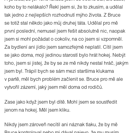
koho by to nelákalo? Řekl jsem si, že to zkusím, a udělal
tak jedno z nejlepších rozhodnutí mýho života. Z Bruce
se totiž stal někdo jako můj druhej táta. Udělal pro mě
první poslední, nemusel jsem řešit absolutně nic, naopak
jsem si mohl požádat o cokoliv, na co jsem si vzpomněl.
Za bydlení ani jídlo jsem samozřejmě neplatil. Cítil jsem
se jako doma, mojí jedinou starostí bylo hrát hokej. Nebýt
toho, jsem si jistej, že by se ze mě nikdy nestal hráč, jakým
jsem byl. Trápil bych se sám mezi staršíma klukama
v partě, měl bych problém začlenit se. Bruce pro mě ale
vytvořil zázemí, jaký jsem měl doma od rodičů.
Zase jako když jsem byl dítě. Mohl jsem se soustředit
jenom na hokej. Měl jsem kliku.
Nikdy jsem zároveň necítil ani náznak tlaku, že by mě