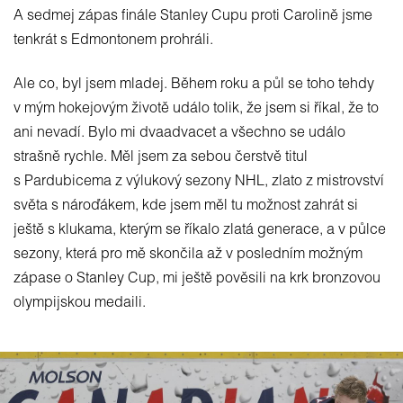
A sedmej zápas finále Stanley Cupu proti Carolině jsme
tenkrát s Edmontonem prohráli.
Ale co, byl jsem mladej. Během roku a půl se toho tehdy
v mým hokejovým životě událo tolik, že jsem si říkal, že to
ani nevadí. Bylo mi dvaadvacet a všechno se událo
strašně rychle. Měl jsem za sebou čerstvě titul
s Pardubicema z výlukový sezony NHL, zlato z mistrovství
světa s nároďákem, kde jsem měl tu možnost zahrát si
ještě s klukama, kterým se říkalo zlatá generace, a v půlce
sezony, která pro mě skončila až v posledním možným
zápase o Stanley Cup, mi ještě pověsili na krk bronzovou
olympijskou medaili.