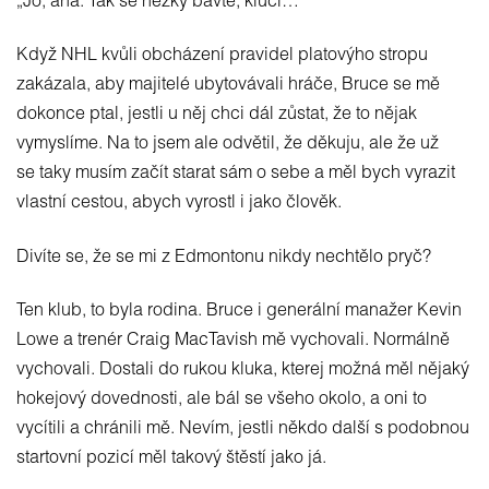
„Jo, aha. Tak se hezky bavte, kluci…“
Když NHL kvůli obcházení pravidel platovýho stropu
zakázala, aby majitelé ubytovávali hráče, Bruce se mě
dokonce ptal, jestli u něj chci dál zůstat, že to nějak
vymyslíme. Na to jsem ale odvětil, že děkuju, ale že už
se taky musím začít starat sám o sebe a měl bych vyrazit
vlastní cestou, abych vyrostl i jako člověk.
Divíte se, že se mi z Edmontonu nikdy nechtělo pryč?
Ten klub, to byla rodina. Bruce i generální manažer Kevin
Lowe a trenér Craig MacTavish mě vychovali. Normálně
vychovali. Dostali do rukou kluka, kterej možná měl nějaký
hokejový dovednosti, ale bál se všeho okolo, a oni to
vycítili a chránili mě. Nevím, jestli někdo další s podobnou
startovní pozicí měl takový štěstí jako já.