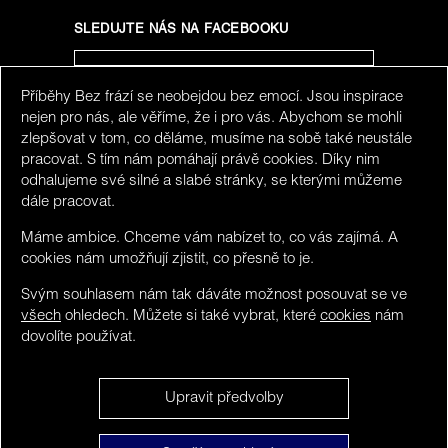
SLEDUJTE NÁS NA FACEBOOKU
Příběhy Bez frází se neobejdou bez emocí. Jsou inspirace
SLEDUJTE NÁS NA INSTAGRAMU
nejen pro nás, ale věříme, že i pro vás. Abychom se mohli
zlepšovat v tom, co děláme, musíme na sobě také neustále
pracovat. S tím nám pomáhají právě cookies. Díky nim
odhalujeme své silné a slabé stránky, se kterými můžeme
dále pracovat.
Máme ambice. Chceme vám nabízet to, co vás zajímá. A
cookies nám umožňují zjistit, co přesně to je.
Svým souhlasem nám tak dáváte možnost posouvat se ve
všech
ohledech. Můžete si také vybrat, které
cookies
nám
dovolíte používat.
We detected you maybe do not speak Czech. You can
Upravit předvolby
visit limited version in
English
.
Bez frází ©
Obsah
NO, stay here and hide this.