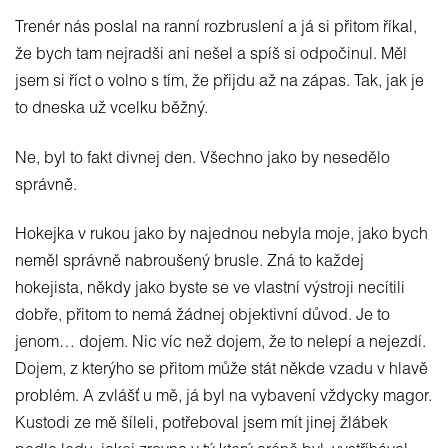
Trenér nás poslal na ranní rozbruslení a já si přitom říkal,
že bych tam nejradši ani nešel a spíš si odpočinul. Měl
jsem si říct o volno s tím, že přijdu až na zápas. Tak, jak je
to dneska už vcelku běžný.
Ne, byl to fakt divnej den. Všechno jako by nesedělo
správně.
Hokejka v rukou jako by najednou nebyla moje, jako bych
neměl správně nabroušený brusle. Zná to každej
hokejista, někdy jako byste se ve vlastní výstroji necítili
dobře, přitom to nemá žádnej objektivní důvod. Je to
jenom… dojem. Nic víc než dojem, že to nelepí a nejezdí.
Dojem, z kterýho se přitom může stát někde vzadu v hlavě
problém. A zvlášť u mě, já byl na vybavení vždycky magor.
Kustodi ze mě šíleli, potřeboval jsem mít jinej žlábek