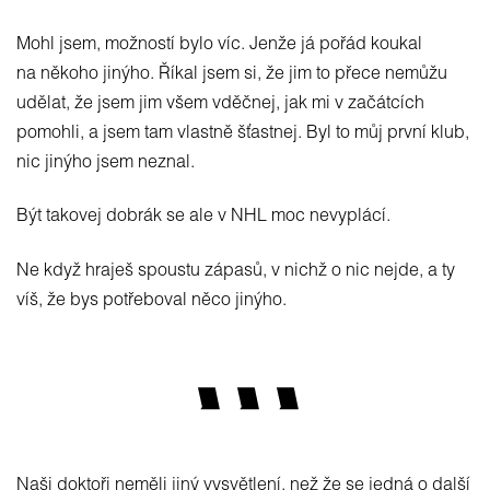
Mohl jsem, možností bylo víc. Jenže já pořád koukal
na někoho jinýho. Říkal jsem si, že jim to přece nemůžu
udělat, že jsem jim všem vděčnej, jak mi v začátcích
pomohli, a jsem tam vlastně šťastnej. Byl to můj první klub,
nic jinýho jsem neznal.
Být takovej dobrák se ale v NHL moc nevyplácí.
Ne když hraješ spoustu zápasů, v nichž o nic nejde, a ty
víš, že bys potřeboval něco jinýho.
Naši doktoři neměli jiný vysvětlení, než že se jedná o další