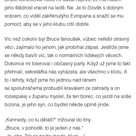
Bruce kontroloval nebo mi dával najevo, že mu musím
jeho štědrost vracet na ledě. Ne. Je to člověk s dobrým
srdcem, co viděl zakřiknutýho Evropana a snažil se mu
pomoct, aby se v jeho klubu cítil dobře.
Víc než cokoliv byl Bruce fanoušek, vůbec neřešil otravný
věci, zajímalo ho jenom, jak probíhal zápas. Jestliže jsme
se někdy bavili víc, tak o normálních lidskejch věcech.
Dokonce mi toleroval i občasný party. Když už jsme to fakt
přehnali, sekretářka nás vyházela, ale všechno v klidu. A
to i tehdy, když jsme ho jednou nad ránem
se spoluhráčema probudili kraválem ze zahrady a on
rozespalej v županu myslel, že ten borec, co jezdí na soše
bizona, je jeho syn, co bydlel někde úplně jinde.
„Kennedy, co tu děláš?“ mžoural do tmy.
„Bruce, v pohodě, to je jeden z nás.“