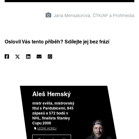
Jana Mensatorová, ČTK/AP a Profimedia
Oslovil Vás tento příběh? Sdílejte jej bez frází
Aleš Hemský
mistr světa, mistrovský
titul s Pardubicemi, 845
zápasů a 572 bodů v
NHL, finalista Stanley
Cupu 2006
LEDNÍ HOKEJ