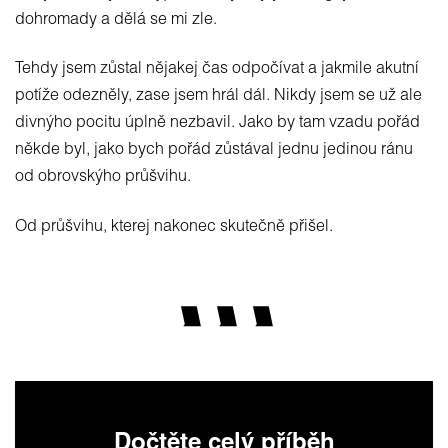
dohromady a dělá se mi zle.
Tehdy jsem zůstal nějakej čas odpočívat a jakmile akutní
potíže odezněly, zase jsem hrál dál. Nikdy jsem se už ale
divnýho pocitu úplně nezbavil. Jako by tam vzadu pořád
někde byl, jako bych pořád zůstával jednu jedinou ránu
od obrovskýho průšvihu.
Od průšvihu, kterej nakonec skutečně přišel.
Dočtěte celý příběh