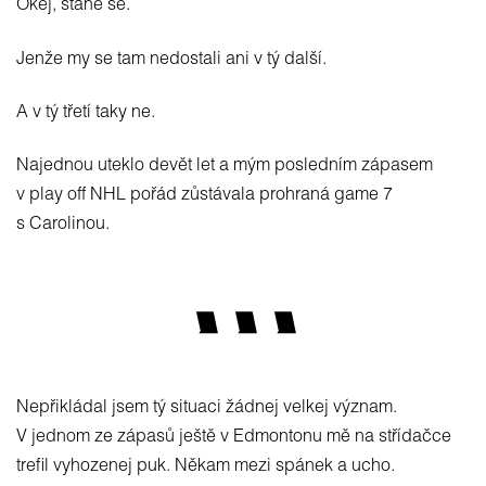
Okej, stane se.
Jenže my se tam nedostali ani v tý další.
A v tý třetí taky ne.
Najednou uteklo devět let a mým posledním zápasem
v play off NHL pořád zůstávala prohraná game 7
s Carolinou.
Nepřikládal jsem tý situaci žádnej velkej význam.
V jednom ze zápasů ještě v Edmontonu mě na střídačce
trefil vyhozenej puk. Někam mezi spánek a ucho.