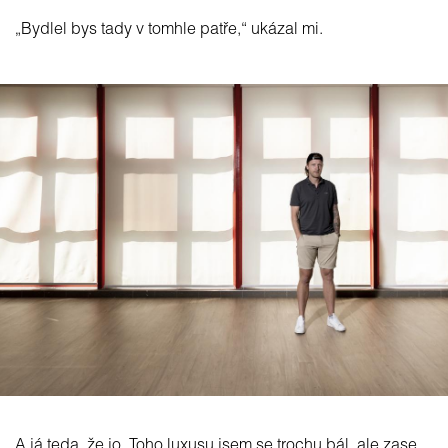
„Bydlel bys tady v tomhle patře,“ ukázal mi.
A já teda, že jo. Toho luxusu jsem se trochu bál, ale zase,