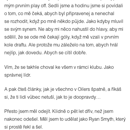
mým prvním play off. Sedli jsme a hodinu jsme si povídali
o tom, co mě čeká, abych byl připravenej a nenechal
se rozhodit, když po mně někdo půjde. Jako kdyby mluvil
se svým synem. Ne aby mi něco nahustil do hlavy, aby mi
sdělil, že se ode mě čekají góly, když mě vzali v prvním
kole draftu. Ale protože mu záleželo na tom, abych hrál
nejlíp, jak dovedu. Abych se cítil dobře.
Vím, že se takhle choval ke všem v rámci klubu. Jako
správnej lídr.
A pak čteš články, jak je všechno v Oilers špatně, a říkáš
si, že ti lidi vůbec netuší, jak to je doopravdy…
Přesto jsem měl odejít. Klidně o pět let dřív, než jsem
nakonec odešel. Měl jsem to udělat jako Ryan Smyth, který
si prostě řekl a šel.