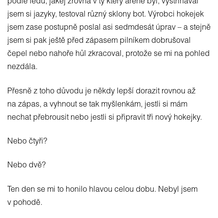
podle ledu, jakej zrovna v tý který aréně byl, vystříhával
jsem si jazyky, testoval různý sklony bot. Výrobci hokejek
jsem zase postupně poslal asi sedmdesát úprav – a stejně
jsem si pak ještě před zápasem pilníkem dobrušoval
čepel nebo nahoře hůl zkracoval, protože se mi na pohled
nezdála.
Přesně z toho důvodu je někdy lepší dorazit rovnou až
na zápas, a vyhnout se tak myšlenkám, jestli si mám
nechat přebrousit nebo jestli si připravit tři nový hokejky.
Nebo čtyři?
Nebo dvě?
Ten den se mi to honilo hlavou celou dobu. Nebyl jsem
v pohodě.