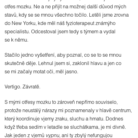
otřes mozku. Ne a ne přijít na možnej další důvod mých
stavů, kdy se se mnou všechno točilo. Letěli jsme zrovna
do New Yorku, kde měl náš fyzioterapeut známýho
specialistu. Odcestoval jsem tedy s týmem a vydal
se k němu.
Stačilo jedno vyšetření, aby poznal, co se to se mnou
skutečně děje. Lehnul jsem si, zaklonil hlavu a jen co
se mi začaly motat oči, měl jasno.
Vertigo. Závratě.
S mými otřesy mozku to zároveň nepřímo souviselo,
protože neustálý nárazy mi poznamenaly v hlavě centrum,
který koordinuje vjemy zraku, sluchu a hmatu. Dodnes
když třeba sedím v letadle se sluchátkama, je mi divně.
Jak jeden z vjemů
vypnu
, ani ty zbylý nefungujou