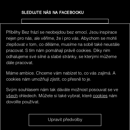
SLEDUJTE NÁS NA FACEBOOKU
Příběhy Bez frází se neobejdou bez emocí. Jsou inspirace
SLEDUJTE NÁS NA INSTAGRAMU
nejen pro nás, ale věříme, že i pro vás. Abychom se mohli
zlepšovat v tom, co děláme, musíme na sobě také neustále
pracovat. S tím nám pomáhají právě cookies. Díky nim
odhalujeme své silné a slabé stránky, se kterými můžeme
dále pracovat.
Máme ambice. Chceme vám nabízet to, co vás zajímá. A
cookies nám umožňují zjistit, co přesně to je.
Svým souhlasem nám tak dáváte možnost posouvat se ve
všech
ohledech. Můžete si také vybrat, které
cookies
nám
dovolíte používat.
We detected you maybe do not speak Czech. You can
Upravit předvolby
visit limited version in
English
.