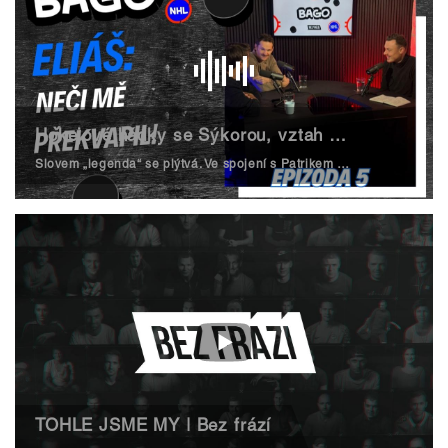
Hokejové hádky se Sýkorou, vztah k Devils i Ovečkinův hon | Bago NHL #5
Slovem „legenda“ se plýtvá. Ve spojení s Patrikem Eliášem ovšem jiné použít nelze. Legenda New Jersey Devils je hostem podcastu Bago NHL. Řeč byla o Martinovi Nečasovi a nejen o něm.
TOHLE JSME MY | Bez frází