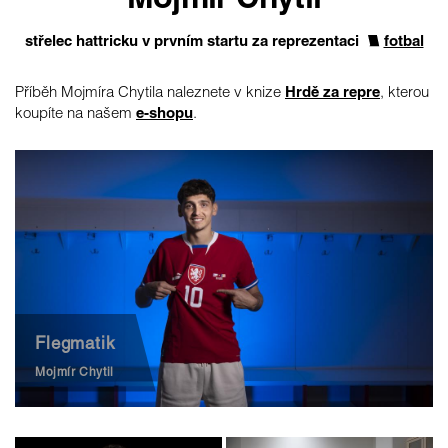
Mojmír Chytil
střelec hattricku v prvním startu za reprezentaci
fotbal
Příběh Mojmíra Chytila naleznete v knize
Hrdě za repre
, kterou
koupíte na našem
e-shopu
.
Flegmatik
Mojmír Chytil