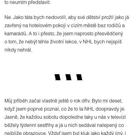
to neumím představit.
Ne. Jako táta bych nedovolil, aby své dětství prožil jako já
zavřený na hotelovém pokoji v cizím městě bez rodičů a
kamarádů. A to i přesto, že jsem naprosto přesvědčený
o tom, že nebýt téhle životní lekce, v NHL bych nejspíš
nikdy nehrál.
Můj příběh začal vlastně ještě o rok dřív. Bylo mi deset,
když jsem poprvé poznal, co že to ta NHL doopravdy je.
Jasně, že každou sobotu dopoledne taky u nás v televizi
běžely týdenní sestřihy a já u nich sedával nalepený co
nejblíže obrazovce. Vždyť jsem byl kluk jako každý jiný, i