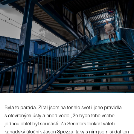
Byla to paráda. Zíral jsem na tenhle svět i jeho pravidla
s otevřenými ústy a hned věděl, že bych toho všeho
jednou chtěl být součástí. Za Senators tenkrát válel i
kanadský útočník Jason Spezza, taky s ním jsem si dal ten