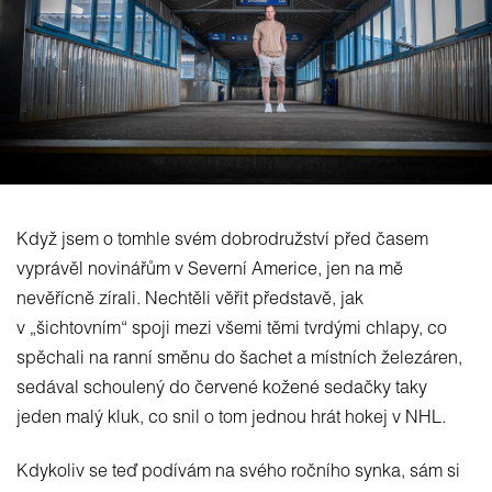
Když jsem o tomhle svém dobrodružství před časem
vyprávěl novinářům v Severní Americe, jen na mě
nevěřícně zírali. Nechtěli věřit představě, jak
v „šichtovním“ spoji mezi všemi těmi tvrdými chlapy, co
spěchali na ranní směnu do šachet a místních železáren,
sedával schoulený do červené kožené sedačky taky
jeden malý kluk, co snil o tom jednou hrát hokej v NHL.
Kdykoliv se teď podívám na svého ročního synka, sám si