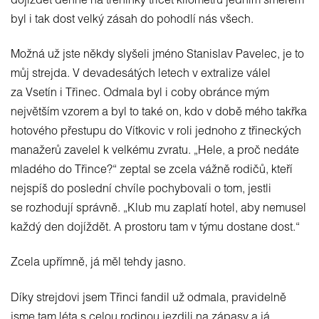
dojíždět denně na tréninky třicet kilometrů jedním směrem
byl i tak dost velký zásah do pohodlí nás všech.
Možná už jste někdy slyšeli jméno Stanislav Pavelec, je to
můj strejda. V devadesátých letech v extralize válel
za Vsetín i Třinec. Odmala byl i coby obránce mým
největším vzorem a byl to také on, kdo v době mého takřka
hotového přestupu do Vítkovic v roli jednoho z třineckých
manažerů zavelel k velkému zvratu. „Hele, a proč nedáte
mladého do Třince?“ zeptal se zcela vážně rodičů, kteří
nejspíš do poslední chvíle pochybovali o tom, jestli
se rozhodují správně. „Klub mu zaplatí hotel, aby nemusel
každý den dojíždět. A prostoru tam v týmu dostane dost.“
Zcela upřímně, já měl tehdy jasno.
Díky strejdovi jsem Třinci fandil už odmala, pravidelně
jsme tam léta s celou rodinou jezdili na zápasy a já