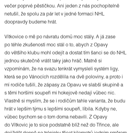
večer poprvé pěstičkou. Ani jeden z nás pochopitelně
netušil, že spolu za pár let v jedné formaci NHL
doopravdy budeme hrát.
Vítkovice o mě po návratu domů moc stály. A já zase
po téhle zkušenosti moc stál o to, abych z Opavy
do většího klubu mohl odejít a dostat tím šanci se do NHL
jednou skutečně vrátit taky jako hráč. Matně si
vzpomínám, že na svazu tenkrát vymysleli systém ligy,
která se po Vánocích rozdělila na dvě poloviny, a proto i
mí rodiče tušili, že zápasy za Opavu ve slabší skupině a
s těmi horšími soupeři mi hokejově nedají vůbec nic.
Vlastně si myslím, že se i rodičům tahle varianta, že budu
hrát v lepším týmu s lepšími soupeři, líbila. Kdyby ne,
vůbec bychom se o tom doma nebavili. Z Opavy
do Vítkovic je to sice podstatně blíž než do Třince, ale