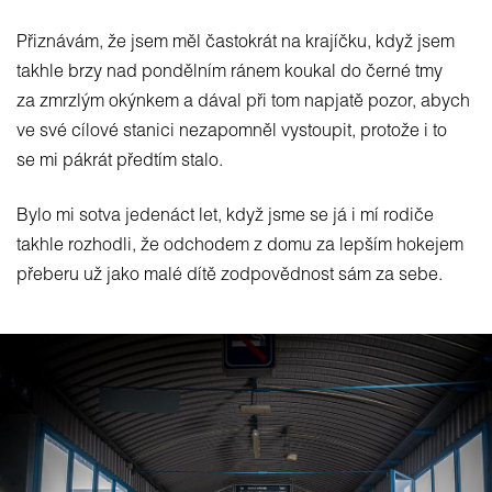
Přiznávám, že jsem měl častokrát na krajíčku, když jsem
takhle brzy nad pondělním ránem koukal do černé tmy
za zmrzlým okýnkem a dával při tom napjatě pozor, abych
ve své cílové stanici nezapomněl vystoupit, protože i to
se mi pákrát předtím stalo.
Bylo mi sotva jedenáct let, když jsme se já i mí rodiče
takhle rozhodli, že odchodem z domu za lepším hokejem
přeberu už jako malé dítě zodpovědnost sám za sebe.