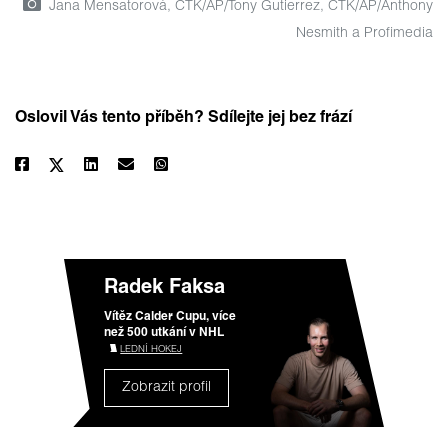
Jana Mensatorová, ČTK/AP/Tony Gutierrez, ČTK/AP/Anthony
Nesmith a Profimedia
Oslovil Vás tento příběh? Sdílejte jej bez frází
Radek Faksa
Vítěz Calder Cupu, více
než 500 utkání v NHL
LEDNÍ HOKEJ
Zobrazit profil