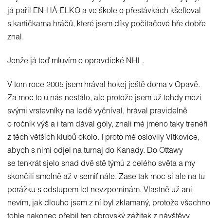
já pařil EN-HÁ-ELKO a ve škole o přestávkách kšeftoval
s kartičkama hráčů, které jsem díky počítačové hře dobře
znal.
Jenže já teď mluvím o opravdické NHL.
V tom roce 2005 jsem hrával hokej ještě doma v Opavě.
Za moc to u nás nestálo, ale protože jsem už tehdy mezi
svými vrstevníky na ledě vyčníval, hrával pravidelně
o ročník výš a i tam dával góly, znali mé jméno taky trenéři
z těch větších klubů okolo. I proto mě oslovily Vítkovice,
abych s nimi odjel na turnaj do Kanady. Do Ottawy
se tenkrát sjelo snad dvě stě týmů z celého světa a my
skončili smolně až v semifinále. Zase tak moc si ale na tu
porážku s odstupem let nevzpomínám. Vlastně už ani
nevím, jak dlouho jsem z ní byl zklamaný, protože všechno
tohle nakonec přebil ten obrovský zážitek z návštěvy