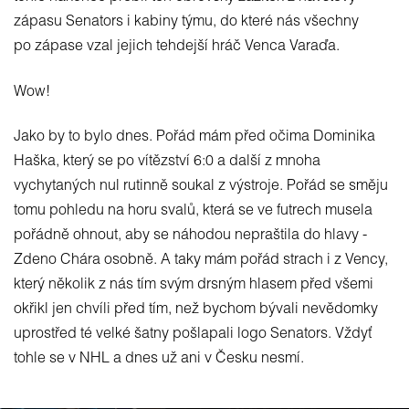
zápasu Senators i kabiny týmu, do které nás všechny
po zápase vzal jejich tehdejší hráč Venca Varaďa.
Wow!
Jako by to bylo dnes. Pořád mám před očima Dominika
Haška, který se po vítězství 6:0 a další z mnoha
vychytaných nul rutinně soukal z výstroje. Pořád se směju
tomu pohledu na horu svalů, která se ve futrech musela
pořádně ohnout, aby se náhodou nepraštila do hlavy -
Zdeno Chára osobně. A taky mám pořád strach i z Vency,
který několik z nás tím svým drsným hlasem před všemi
okřikl jen chvíli před tím, než bychom bývali nevědomky
uprostřed té velké šatny pošlapali logo Senators. Vždyť
tohle se v NHL a dnes už ani v Česku nesmí.