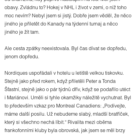
obavy. Zvládnu to? Hokej v NHL i život v zemi, o níž toho
moc nevím? Nebyl jsem si jistý. Dobře jsem věděl, že něco
jiného je přiletět do Kanady na týdenní turnaj a něco
jiného je žít tam.
Ale cesta zpátky neexistovala. Byl čas dívat se dopředu,
jenom dopředu.
Nordiques uspořádali v hotelu u letiště velkou tiskovku.
Stejně jako před rokem, když přiletěli Peter a Tonda
Šťastní, stejně jako o pár týdnů dřív, když se podařilo utéct
i Mariánovi. Uměli si tyhle okamžiky náležitě vychutnat. Byl
to především vzkaz pro Montreal Canadiens: „Podívejte,
máme další posilu. Už nebudeme slabý, mladší bratříček,
který si všechno nechá líbit.“ Rivalita mezi oběma
frankofonními kluby byla obrovská, jak jsem se měl brzy