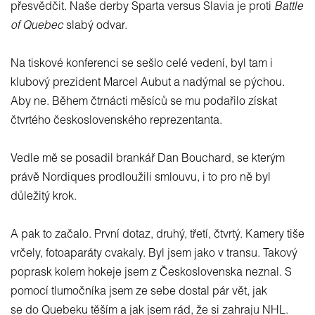
přesvědčit. Naše derby Sparta versus Slavia je proti
Battle
of Quebec
slabý odvar.
Na tiskové konferenci se sešlo celé vedení, byl tam i
klubový prezident Marcel Aubut a nadýmal se pýchou.
Aby ne. Během čtrnácti měsíců se mu podařilo získat
čtvrtého československého reprezentanta.
Vedle mě se posadil brankář Dan Bouchard, se kterým
právě Nordiques prodloužili smlouvu, i to pro ně byl
důležitý krok.
A pak to začalo. První dotaz, druhý, třetí, čtvrtý. Kamery tiše
vrčely, fotoaparáty cvakaly. Byl jsem jako v transu. Takový
poprask kolem hokeje jsem z Československa neznal. S
pomocí tlumočníka jsem ze sebe dostal pár vět, jak
se do Quebeku těším a jak jsem rád, že si zahraju NHL.