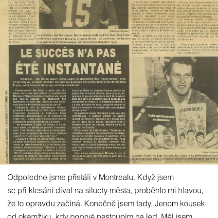
Odpoledne jsme přistáli v Montrealu. Když jsem
se při klesání díval na siluety města, proběhlo mi hlavou,
že to opravdu začíná. Konečně jsem tady. Jenom kousek
od okamžiku, kdy poprvé nastoupím na led. Měl jsem