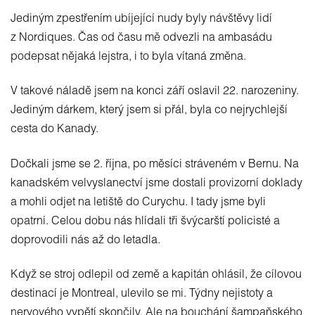
Jediným zpestřením ubíjející nudy byly návštěvy lidí
z Nordiques. Čas od času mě odvezli na ambasádu
podepsat nějaká lejstra, i to byla vítaná změna.
V takové náladě jsem na konci září oslavil 22. narozeniny.
Jediným dárkem, který jsem si přál, byla co nejrychlejší
cesta do Kanady.
Dočkali jsme se 2. října, po měsíci stráveném v Bernu. Na
kanadském velvyslanectví jsme dostali provizorní doklady
a mohli odjet na letiště do Curychu. I tady jsme byli
opatrní. Celou dobu nás hlídali tři švýcarští policisté a
doprovodili nás až do letadla.
Když se stroj odlepil od země a kapitán ohlásil, že cílovou
destinací je Montreal, ulevilo se mi. Týdny nejistoty a
nervového vypětí skončily. Ale na bouchání šampaňského