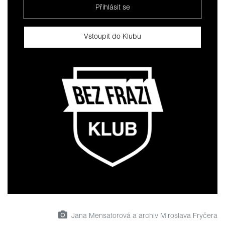
Přihlásit se
Vstoupit do Klubu
Jana Mensatorová a archiv Miroslava Fryčera