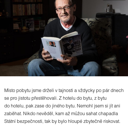
Místo pobytu jsme drželi v tajnosti a vždycky po pár dnech
se pro jistotu přestěhovali. Z hotelu do bytu, z bytu
do hotelu, pak zase do jiného bytu. Nemohl jsem si jít ani
zaběhat. Nikdo nevěděl, kam až můžou sahat chapadla
Státní bezpečnosti, tak by bylo hloupé zbytečně riskovat.