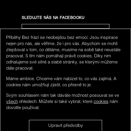
SLEDUJTE NÁS NA FACEBOOKU
Příběhy Bez frází se neobejdou bez emocí. Jsou inspirace
SLEDUJTE NÁS NA INSTAGRAMU
nejen pro nás, ale věříme, že i pro vás. Abychom se mohli
zlepšovat v tom, co děláme, musíme na sobě také neustále
pracovat. S tím nám pomáhají právě cookies. Díky nim
odhalujeme své silné a slabé stránky, se kterými můžeme
dále pracovat.
Máme ambice. Chceme vám nabízet to, co vás zajímá. A
cookies nám umožňují zjistit, co přesně to je.
Svým souhlasem nám tak dáváte možnost posouvat se ve
všech
ohledech. Můžete si také vybrat, které
cookies
nám
dovolíte používat.
We detected you maybe do not speak Czech. You can
Upravit předvolby
visit limited version in
English
.