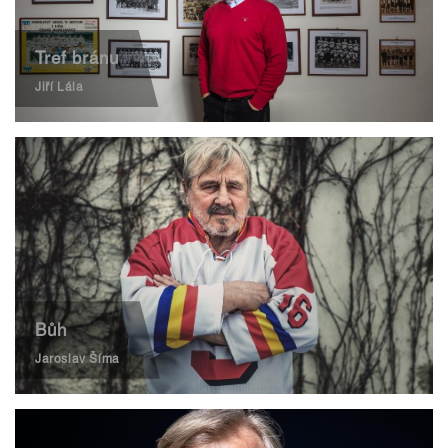
Tref bránu
Jiří Lála
Bůh
Jaroslav Šíma