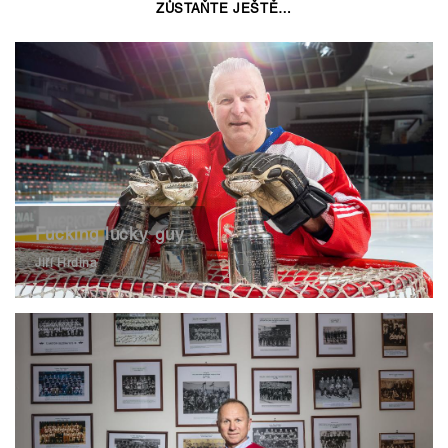
ZŮSTAŇTE JEŠTĚ…
Fucking lucky guy
Jiří Hrdina