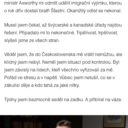
ministr Axworthy mi odmítl udělit imigrační výjimku, kterou
o rok dřív dostali bratři Šťastní. Okamžitý odlet se nekonal.
Musel jsem čekat, až švýcarské a kanadské úřady najdou
řešení. Připadalo mi to nekonečné. Trpělivost, trpělivost,
slyšeli jsme ze všech stran.
Věděl jsem, že do Československa mě vrátit nemůžou, ale
klidný jsem nebyl. Neměl jsem situaci pod kontrolou. Byl
jsem závislý na lidech, kteří všechno vyřizovali za mě.
Pořád ve stresu a v napětí. Vůbec jsem netušil, co se v
zákulisí děje a kdo tahá za jaké nitky.
Týdny jsem bezmocně seděl na zadku. A přibíral na váze.