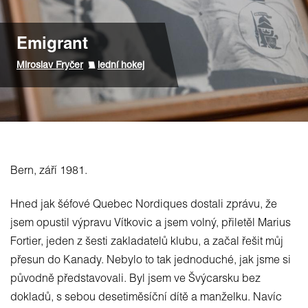
Emigrant
Miroslav Fryčer
lední hokej
Bern, září 1981.
Hned jak šéfové Quebec Nordiques dostali zprávu, že
jsem opustil výpravu Vítkovic a jsem volný, přiletěl Marius
Fortier, jeden z šesti zakladatelů klubu, a začal řešit můj
přesun do Kanady. Nebylo to tak jednoduché, jak jsme si
původně představovali. Byl jsem ve Švýcarsku bez
dokladů, s sebou desetiměsíční dítě a manželku. Navíc