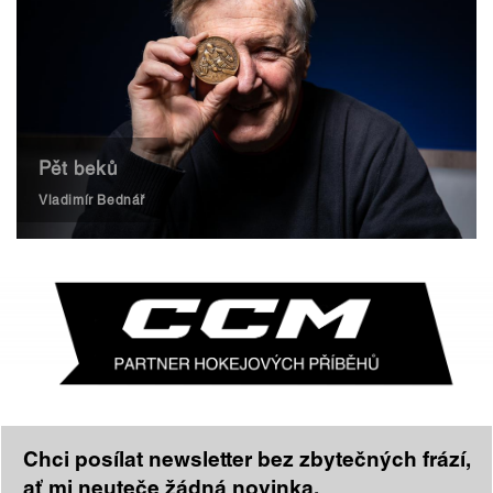
Pět beků
Vladimír Bednář
Chci posílat newsletter bez zbytečných frází,
ať mi neuteče žádná novinka.