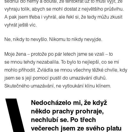
sednul do herny a doufal, že tentokrát už to musí vyjít, že
vyhraju tolik, abych se mohl dostat z největšího průšvihu.
A pak jsem třeba i vyhrál, ale řekl si, že tedy můžu zkusit
vyhrát ještě víc.
Ne, nikdy to nevyšlo. Nikomu to nikdy nevyjde.
Moje žena – protože po pár letech jsme se vzali – to
se mnou tehdy nezabalila. To bylo to nejlepší, co se mi
mohlo přihodit. Zvládla se mnou všechny těžké chvíle, kdy
jsem se s její pomocí pustil do umazávání dluhů.
Skutečného umazávání, ne vytloukání klínu klínem.
Nedocházelo mi, že když
někdo prachy prohraje,
nechlubí se. Po třech
večerech jsem ze svého platu