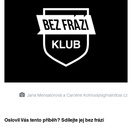
Jana Mensatorová a Caroline Kotrlová/sigmafotbal.cz
Oslovil Vás tento příběh? Sdílejte jej bez frází