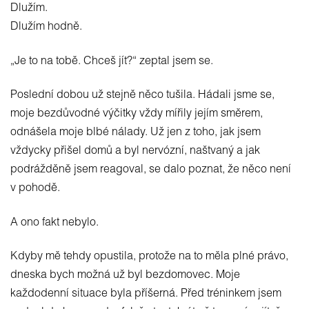
Dlužím.
Dlužím hodně.
„Je to na tobě. Chceš jít?“ zeptal jsem se.
Poslední dobou už stejně něco tušila. Hádali jsme se,
moje bezdůvodné výčitky vždy mířily jejím směrem,
odnášela moje blbé nálady. Už jen z toho, jak jsem
vždycky přišel domů a byl nervózní, naštvaný a jak
podrážděně jsem reagoval, se dalo poznat, že něco není
v pohodě.
A ono fakt nebylo.
Kdyby mě tehdy opustila, protože na to měla plné právo,
dneska bych možná už byl bezdomovec. Moje
každodenní situace byla příšerná. Před tréninkem jsem