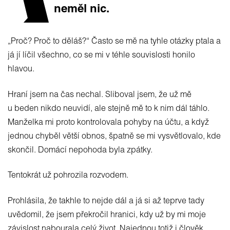
neměl nic.
„Proč? Proč to děláš?“ Často se mě na tyhle otázky ptala a
já jí líčil všechno, co se mi v téhle souvislosti honilo
hlavou.
Hraní jsem na čas nechal. Sliboval jsem, že už mě
u beden nikdo neuvidí, ale stejně mě to k nim dál táhlo.
Manželka mi proto kontrolovala pohyby na účtu, a když
jednou chyběl větší obnos, špatně se mi vysvětlovalo, kde
skončil. Domácí nepohoda byla zpátky.
Tentokrát už pohrozila rozvodem.
Prohlásila, že takhle to nejde dál a já si až teprve tady
uvědomil, že jsem překročil hranici, kdy už by mi moje
závislost nabourala celý život. Najednou totiž i člověk,