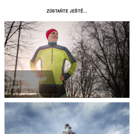
ZŮSTAŇTE JEŠTĚ…
Trenér tragédů
Miloš Škorpil