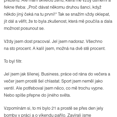
přeženu. Ale mám skvělou ženu, která mě vždy usměrní a
řekne třeba: „Proč dávat někomu druhou šanci, když
někdo jiný čeká na tu první!“ Tak se snažím vždy oklepat,
jít dál a věřit, že to byla zkušenost, která mě poučila a dala
možnost posunout se.
Vždy jsem dost pracoval. Jel jsem nadoraz. Všechno
na sto procent. A kalil jsem, možná na dvě stě procent.
To byl filtr.
Jel jsem jak šílenej. Business, práce od rána do večera a
večer jsem prostě šel chlastat. Sport jsem neměl jako
ventil. Ale potřeboval jsem něco, co mě trochu vypne.
Nebo spíše přepne do jiného světa.
Vzpomínám si, to mi bylo 21 a prostě se přes den jely
bomby v práci a o víkendu pařilo. Zavírali jsme