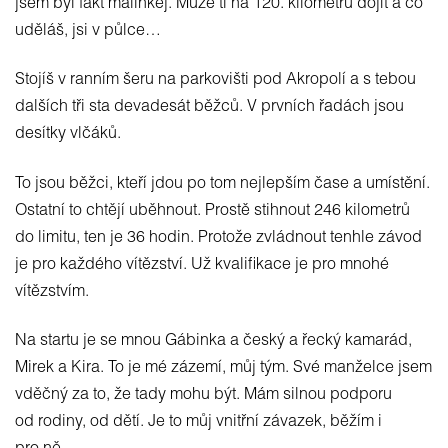
jsem byl fakt malinkej. Může ti na 120. kilometru dojít a co
uděláš, jsi v půlce…
Stojíš v ranním šeru na parkovišti pod Akropolí a s tebou
dalších tři sta devadesát běžců. V prvních řadách jsou
desítky vlčáků.
To jsou běžci, kteří jdou po tom nejlepším čase a umístění.
Ostatní to chtějí uběhnout. Prostě stihnout 246 kilometrů
do limitu, ten je 36 hodin. Protože zvládnout tenhle závod
je pro každého vítězství. Už kvalifikace je pro mnohé
vítězstvím.
Na startu je se mnou Gábinka a český a řecký kamarád,
Mirek a Kira. To je mé zázemí, můj tým. Své manželce jsem
vděčný za to, že tady mohu být. Mám silnou podporu
od rodiny, od dětí. Je to můj vnitřní závazek, běžím i