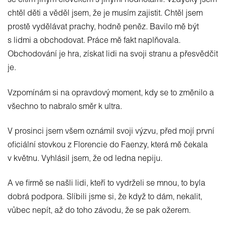
se cítím jiným člověkem s jinými hodnotami. Vždycky jsem
chtěl děti a věděl jsem, že je musím zajistit. Chtěl jsem
prostě vydělávat prachy, hodně peněz. Bavilo mě být
s lidmi a obchodovat. Práce mě fakt naplňovala.
Obchodování je hra, získat lidi na svoji stranu a přesvědčit
je.
Vzpomínám si na opravdový moment, kdy se to změnilo a
všechno to nabralo směr k ultra.
V prosinci jsem všem oznámil svoji výzvu, před mojí první
oficiální stovkou z Florencie do Faenzy, která mě čekala
v květnu. Vyhlásil jsem, že od ledna nepiju.
A ve firmě se našli lidi, kteří to vydrželi se mnou, to byla
dobrá podpora. Slíbili jsme si, že když to dám, nekalit,
vůbec nepít, až do toho závodu, že se pak ožerem.