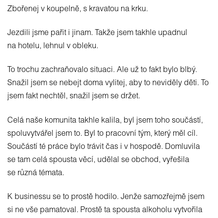
Zbořenej v koupelně, s kravatou na krku.
Jezdili jsme pařit i jinam. Takže jsem takhle upadnul
na hotelu, lehnul v obleku.
To trochu zachraňovalo situaci. Ale už to fakt bylo blbý.
Snažil jsem se nebejt doma vylitej, aby to neviděly děti. To
jsem fakt nechtěl, snažil jsem se držet.
Celá naše komunita takhle kalila, byl jsem toho součástí,
spoluvytvářel jsem to. Byl to pracovní tým, který měl cíl.
Součástí té práce bylo trávit čas i v hospodě. Domluvila
se tam celá spousta věcí, udělal se obchod, vyřešila
se různá témata.
K businessu se to prostě hodilo. Jenže samozřejmě jsem
si ne vše pamatoval. Prostě ta spousta alkoholu vytvořila