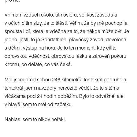
pro ně.
Vnímám vzduch okolo, atmosféru, velikost závodu a
v očích cítím slzy. Je to štěstí. Věřím, že by mě pochopila
spousta lidí, která je vděčná za to, že někde může být. Je
jedno, jestli to je Spartathlon, plavecký závod, dovolená
s dětmi, výstup na horu. Je to ten moment, kdy cítíte
obrovskou vděčnost, obrovskou lásku a zároveň pokoru
k tomu, co děláte, co vás čeká.
Měl jsem před sebou 246 kilometrů, tentokrát podruhé a
tentokrát jsem navzdory nervozitě věděl, že to s těma
vlčákama pod 24 hodin poběžím. Bylo to odvážné, ale
v hlavě jsem to měl od začátku.
Nahlas jsem to nikdy neřekl.