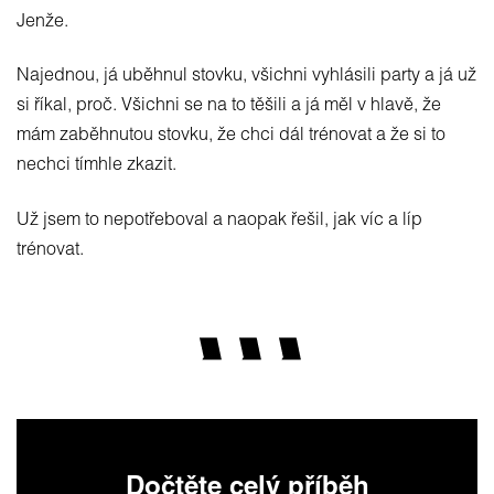
Jenže.
Najednou, já uběhnul stovku, všichni vyhlásili party a já už
si říkal, proč. Všichni se na to těšili a já měl v hlavě, že
mám zaběhnutou stovku, že chci dál trénovat a že si to
nechci tímhle zkazit.
Už jsem to nepotřeboval a naopak řešil, jak víc a líp
trénovat.
Dočtěte celý příběh