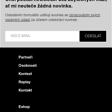
ať mi neuteče žádná novinka.
Odesláním formuláře uděluji souhlas se
zpracováním svých
osobních údajů
za účelem odebírání novinek.
Partneři
Osobnosti
Kontext
Replay
Kontakt
Eshop