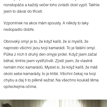
nonstopáče a každý večer toho zvládli dost vypít. Takhle
jsem to dával do třiceti.
Vzpomínek na akce mám spousty. A někdy to taky
nedopadlo dobře.
Obrovský omyl je to, že když kalíš, že si myslíš, že
naprosto všichni jsou tvoji kamarádi. To je fatální omyl.
Půlka z nich ti druhý den omyje prdel. Když jsem začal
běhat, tímhle jsem vystřízlivěl. Zjistil jsem, že vlastně
nemám moc kamarádů. Myslet si, že když kalíš, že máš
okolo sebe kamarády, to je klišé. Všichni čekaj na tvoji
chybu a daj ti to pěkně sežrat. Na všechno koukáš těma
opileckejma očima.