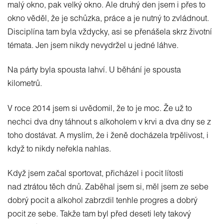
malý okno, pak velký okno. Ale druhý den jsem i přes to
okno věděl, že je schůzka, práce a je nutný to zvládnout.
Disciplína tam byla vždycky, asi se přenášela skrz životní
témata. Jen jsem nikdy nevydržel u jedné láhve.
Na párty byla spousta lahví. U běhání je spousta
kilometrů.
V roce 2014 jsem si uvědomil, že to je moc. Že už to
nechci dva dny táhnout s alkoholem v krvi a dva dny se z
toho dostávat. A myslím, že i ženě docházela trpělivost, i
když to nikdy neřekla nahlas.
Když jsem začal sportovat, přicházel i pocit lítosti
nad ztrátou těch dnů. Zaběhal jsem si, měl jsem ze sebe
dobrý pocit a alkohol zabrzdil tenhle progres a dobrý
pocit ze sebe. Takže tam byl před deseti lety takový