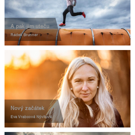
A pak jim uteču
Radek Brunner
Nový začátek
Eva Vrabcová Nývltová