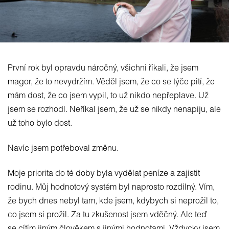
První rok byl opravdu náročný, všichni říkali, že jsem
magor, že to nevydržím. Věděl jsem, že co se týče pití, že
mám dost, že co jsem vypil, to už nikdo nepřeplave. Už
jsem se rozhodl. Neříkal jsem, že už se nikdy nenapiju, ale
už toho bylo dost.
Navíc jsem potřeboval změnu.
Moje priorita do té doby byla vydělat peníze a zajistit
rodinu. Můj hodnotový systém byl naprosto rozdílný. Vím,
že bych dnes nebyl tam, kde jsem, kdybych si neprožil to,
co jsem si prožil. Za tu zkušenost jsem vděčný. Ale teď