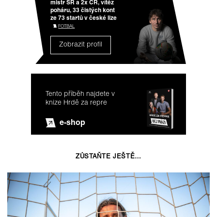
mistr SR a 2x ČR, vítěz
poháru, 33 čistých kont
ze 73 startů v české lize
FOTBAL
Zobrazit profil
Tento příběh najdete v
knize Hrdě za repre
e-shop
ZŮSTAŇTE JEŠTĚ…