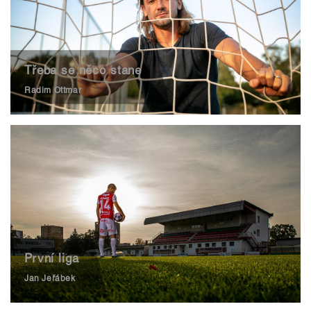
Třeba se něco stane
Radim Ottmar
První liga
Jan Jeřábek