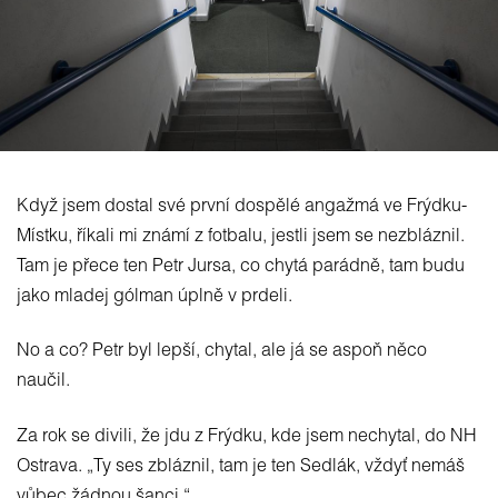
Když jsem dostal své první dospělé angažmá ve Frýdku-
Místku, říkali mi známí z fotbalu, jestli jsem se nezbláznil.
Tam je přece ten Petr Jursa, co chytá parádně, tam budu
jako mladej gólman úplně v prdeli.
No a co? Petr byl lepší, chytal, ale já se aspoň něco
naučil.
Za rok se divili, že jdu z Frýdku, kde jsem nechytal, do NH
Ostrava. „Ty ses zbláznil, tam je ten Sedlák, vždyť nemáš
vůbec žádnou šanci.“