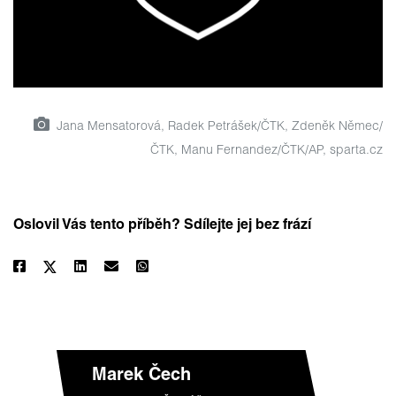
Jana Mensatorová, Radek Petrášek/ČTK, Zdeněk Němec/
ČTK, Manu Fernandez/ČTK/AP, sparta.cz
Oslovil Vás tento příběh? Sdílejte jej bez frází
Marek Čech