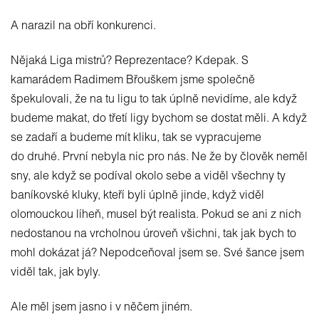
A narazil na obří konkurenci.
Nějaká Liga mistrů? Reprezentace? Kdepak. S
kamarádem Radimem Břouškem jsme společně
špekulovali, že na tu ligu to tak úplně nevidíme, ale když
budeme makat, do třetí ligy bychom se dostat měli. A když
se zadaří a budeme mít kliku, tak se vypracujeme
do druhé. První nebyla nic pro nás. Ne že by člověk neměl
sny, ale když se podíval okolo sebe a viděl všechny ty
baníkovské kluky, kteří byli úplně jinde, když viděl
olomouckou líheň, musel být realista. Pokud se ani z nich
nedostanou na vrcholnou úroveň všichni, tak jak bych to
mohl dokázat já? Nepodceňoval jsem se. Své šance jsem
viděl tak, jak byly.
Ale měl jsem jasno i v něčem jiném.