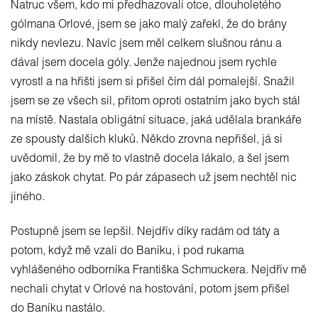
Natruc všem, kdo mi předhazovali otce, dlouholetého
gólmana Orlové, jsem se jako malý zařekl, že do brány
nikdy nevlezu. Navíc jsem měl celkem slušnou ránu a
dával jsem docela góly. Jenže najednou jsem rychle
vyrostl a na hřišti jsem si přišel čím dál pomalejší. Snažil
jsem se ze všech sil, přitom oproti ostatním jako bych stál
na místě. Nastala obligátní situace, jaká udělala brankáře
ze spousty dalších kluků. Někdo zrovna nepřišel, já si
uvědomil, že by mě to vlastně docela lákalo, a šel jsem
jako záskok chytat. Po pár zápasech už jsem nechtěl nic
jiného.
Postupně jsem se lepšil. Nejdřív díky radám od táty a
potom, když mě vzali do Baníku, i pod rukama
vyhlášeného odborníka Františka Schmuckera. Nejdřív mě
nechali chytat v Orlové na hostování, potom jsem přišel
do Baníku nastálo.