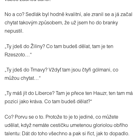
No a co? Sedlák byl hodně kvalitní, ale zranil se a já začal
chytat takovým způsobem, že už jsem ho do branky
nepustil.
„Ty jdeš do Žiliny? Co tam budeš dělat, tam je ten
Rzeszoto…“
„Ty jdeš do Trnavy? Vždyť tam jsou čtyři gólmani, co
můžou chytat…“
„Ty máš jít do Liberce? Tam je přece ten Hauzr, ten tam má
pozici jako kráva. Co tam budeš dělat?“
Co? Porvu se o to. Protože to je to jediné, co můžete
udělat, když nemáte cestičku umetenou gloriolou obřího
talentu: Dát do toho všechno a pak si říct, jak to dopadlo.