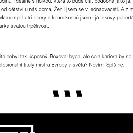
rodinu. Ideálně s holkou, která to bude cítit podobně jako já.
l od dětství u nás doma. Ženil jsem se v jednadvaceti. A z 
. Máme spolu tři dcery a koneckonců jsem i já takový puberťá
rka svatou trpělivost.
tě nebyl tak úspěšný. Boxoval bych, ale celá kariéra by se o
fesionální tituly mistra Evropy a světa? Nevím. Spíš ne.