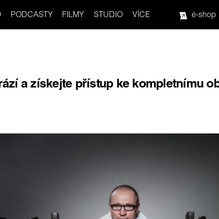
O
PODCASTY
FILMY
STUDIO
VÍCE
e-shop
rází a získejte přístup ke kompletnímu o