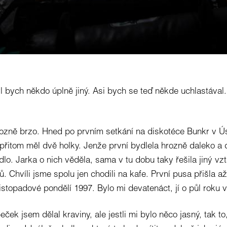
l bych někdo úplně jiný. Asi bych se teď někde uchlastával
rozně brzo. Hned po prvním setkání na diskotéce Bunkr v Ú
přitom měl dvě holky. Jenže první bydlela hrozně daleko a 
dlo. Jarka o nich věděla, sama v tu dobu taky řešila jiný vz
. Chvíli jsme spolu jen chodili na kafe. První pusa přišla a
istopadové pondělí 1997. Bylo mi devatenáct, jí o půl roku v
ček jsem dělal kraviny, ale jestli mi bylo něco jasný, tak to