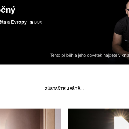
ečný
věta a Evropy
BOX
Tento příběh a jeho dovětek najdete v kniz
ZŮSTAŇTE JEŠTĚ…