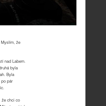
. Myslím, že
stí nad Labem.
druhá byla
tah. Byla
ž po pár
íc.
, že chci co