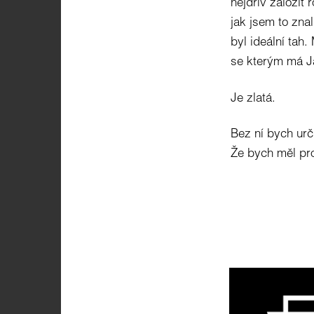
nejdřív založit 
jak jsem to zna
byl ideální tah
se kterým má Ja
Je zlatá.
Bez ní bych urči
Že bych měl pro