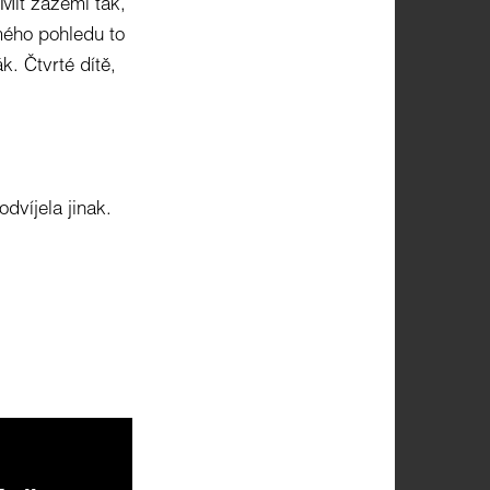
 Mít zázemí tak,
mého pohledu to
k. Čtvrté dítě,
dvíjela jinak.