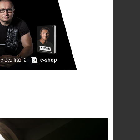
e-shop
e Bez frází 2