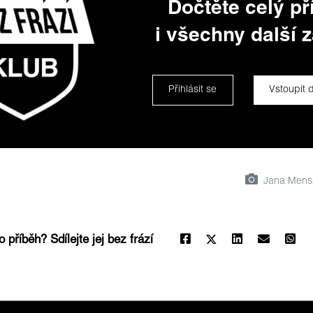
Dočtěte celý př
i všechny další z
Přihlásit se
Vstoupit 
Jana Mensat
o příběh? Sdílejte jej bez frází