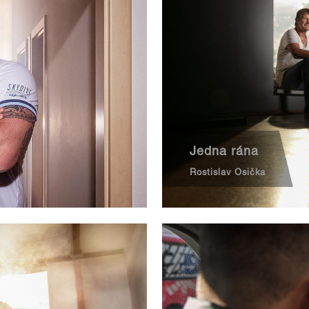
Jedna rána
Rostislav Osička