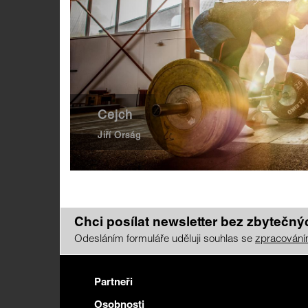
Cejch
Jiří Orság
Chci posílat newsletter bez zbytečnýc
Odesláním formuláře uděluji souhlas se
zpracování
Partneři
Osobnosti