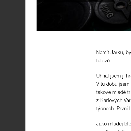
Nemít Jarku, by
tutově.
Uhnal jsem ji h
V tu dobu jsem 
takové mladé tr
z Karlových Varů
týdnech. První l
Jako mladej blbe