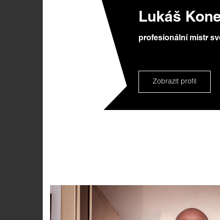
Lukáš Kon
profesionální mistr s
Zobrazit profil