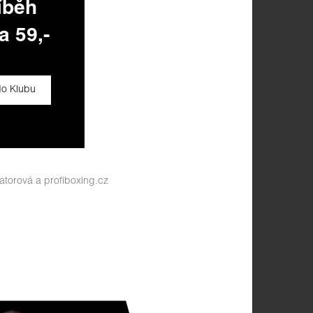
íběh
a 59,-
do Klubu
orová a profiboxing.cz