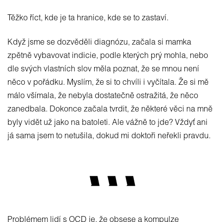
Těžko říct, kde je ta hranice, kde se to zastaví.
Když jsme se dozvěděli diagnózu, začala si mamka
zpětně vybavovat indicie, podle kterých prý mohla, nebo
dle svých vlastních slov měla poznat, že se mnou není
něco v pořádku. Myslím, že si to chvíli i vyčítala. Že si mě
málo všímala, že nebyla dostatečně ostražitá, že něco
zanedbala. Dokonce začala tvrdit, že některé věci na mně
byly vidět už jako na batoleti. Ale vážně to jde? Vždyť ani
já sama jsem to netušila, dokud mi doktoři neřekli pravdu.
Problémem lidí s OCD je, že obsese a kompulze