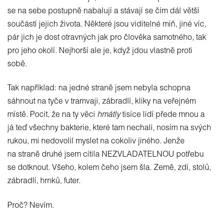
se na sebe postupně nabalují a stávají se čím dál větší
součástí jejich života. Některé jsou viditelné míň, jiné víc,
pár jich je dost otravných jak pro člověka samotného, tak
pro jeho okolí. Nejhorší ale je, když jdou vlastně proti
sobě.
Tak například: na jedné straně jsem nebyla schopna
sáhnout na tyče v tramvaji, zábradlí, kliky na veřejném
místě. Pocit, že na ty věci
hmátly
tisíce lidí přede mnou a
já teď všechny bakterie, které tam nechali, nosím na svých
rukou, mi nedovolil myslet na cokoliv jiného. Jenže
na straně druhé jsem cítila NEZVLADATELNOU potřebu
se dotknout. Všeho, kolem čeho jsem šla. Země, zdí, stolů,
zábradlí, hrnků, futer.
Proč? Nevím.