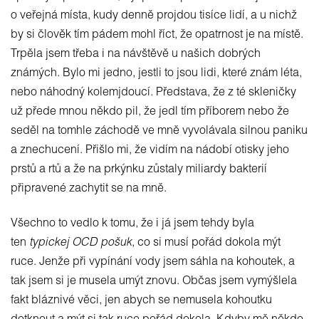
o veřejná místa, kudy denně projdou tisíce lidí, a u nichž
by si člověk tím pádem mohl říct, že opatrnost je na místě.
Trpěla jsem třeba i na návštěvě u našich dobrých
známých. Bylo mi jedno, jestli to jsou lidi, které znám léta,
nebo náhodný kolemjdoucí. Představa, že z té skleničky
už přede mnou někdo pil, že jedl tím příborem nebo že
seděl na tomhle záchodě ve mně vyvolávala silnou paniku
a znechucení. Přišlo mi, že vidím na nádobí otisky jeho
prstů a rtů a že na prkýnku zůstaly miliardy bakterií
připravené zachytit se na mně.
Všechno to vedlo k tomu, že i já jsem tehdy byla
ten
typickej OCD pošuk
, co si musí pořád dokola mýt
ruce. Jenže při vypínání vody jsem sáhla na kohoutek, a
tak jsem si je musela umýt znovu. Občas jsem vymýšlela
fakt bláznivé věci, jen abych se nemusela kohoutku