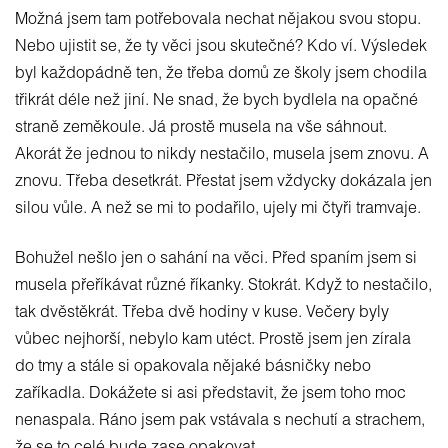
Možná jsem tam potřebovala nechat nějakou svou stopu.
Nebo ujistit se, že ty věci jsou skutečné? Kdo ví. Výsledek
byl každopádně ten, že třeba domů ze školy jsem chodila
třikrát déle než jiní. Ne snad, že bych bydlela na opačné
straně zeměkoule. Já prostě musela na vše sáhnout.
Akorát že jednou to nikdy nestačilo, musela jsem znovu. A
znovu. Třeba desetkrát. Přestat jsem vždycky dokázala jen
silou vůle. A než se mi to podařilo, ujely mi čtyři tramvaje.
Bohužel nešlo jen o sahání na věci. Před spaním jsem si
musela přeříkávat různé říkanky. Stokrát. Když to nestačilo,
tak dvěstěkrát. Třeba dvě hodiny v kuse. Večery byly
vůbec nejhorší, nebylo kam utéct. Prostě jsem jen zírala
do tmy a stále si opakovala nějaké básničky nebo
zaříkadla. Dokážete si asi představit, že jsem toho moc
nenaspala. Ráno jsem pak vstávala s nechutí a strachem,