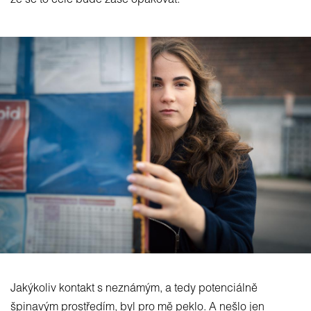
že se to celé bude zase opakovat.
Jakýkoliv kontakt s neznámým, a tedy potenciálně
špinavým prostředím, byl pro mě peklo. A nešlo jen