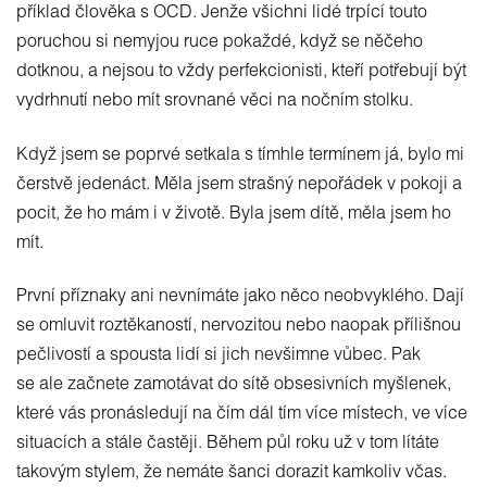
příklad člověka s OCD. Jenže všichni lidé trpící touto
poruchou si nemyjou ruce pokaždé, když se něčeho
dotknou, a nejsou to vždy perfekcionisti, kteří potřebují být
vydrhnutí nebo mít srovnané věci na nočním stolku.
Když jsem se poprvé setkala s tímhle termínem já, bylo mi
čerstvě jedenáct. Měla jsem strašný nepořádek v pokoji a
pocit, že ho mám i v životě. Byla jsem dítě, měla jsem ho
mít.
První příznaky ani nevnímáte jako něco neobvyklého. Dají
se omluvit roztěkaností, nervozitou nebo naopak přílišnou
pečlivostí a spousta lidí si jich nevšimne vůbec. Pak
se ale začnete zamotávat do sítě obsesivních myšlenek,
které vás pronásledují na čím dál tím více místech, ve více
situacích a stále častěji. Během půl roku už v tom lítáte
takovým stylem, že nemáte šanci dorazit kamkoliv včas.