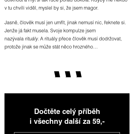
dotknout a mýt si tak ruce pořád dokola. Kdyby mě někdo
v tu chvíli viděl, myslel by si, že jsem magor.
Jasně, člověk musí jen umřít, jinak nemusí nic, řeknete si.
Jenže já fakt musela. Svoje kompulze jsem
nazývala
rituály
. A rituály přece člověk musí dodržovat,
protože jinak se může stát něco hrozného…
Dočtěte celý příběh
i všechny další za 59,-