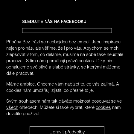
SLEDUJTE NÁS NA FACEBOOKU
Příběhy Bez frází se neobejdou bez emocí. Jsou inspirace
SLEDUJTE NÁS NA INSTAGRAMU
nejen pro nás, ale věříme, že i pro vás. Abychom se mohli
zlepšovat v tom, co děláme, musíme na sobě také neustále
pracovat. S tím nám pomáhají právě cookies. Díky nim
odhalujeme své silné a slabé stránky, se kterými můžeme
dále pracovat.
Máme ambice. Chceme vám nabízet to, co vás zajímá. A
cookies nám umožňují zjistit, co přesně to je.
Svým souhlasem nám tak dáváte možnost posouvat se ve
všech
ohledech. Můžete si také vybrat, které
cookies
nám
dovolíte používat.
We detected you maybe do not speak Czech. You can
Upravit předvolby