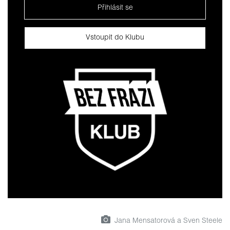
Přihlásit se
Vstoupit do Klubu
Jana Mensatorová a Sven Steele