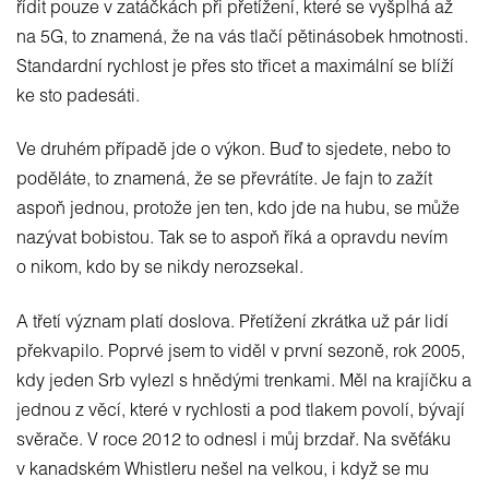
řídit pouze v zatáčkách při přetížení, které se vyšplhá až
na 5G, to znamená, že na vás tlačí pětinásobek hmotnosti.
Standardní rychlost je přes sto třicet a maximální se blíží
ke sto padesáti.
Ve druhém případě jde o výkon. Buď to sjedete, nebo to
poděláte, to znamená, že se převrátíte. Je fajn to zažít
aspoň jednou, protože jen ten, kdo jde na hubu, se může
nazývat bobistou. Tak se to aspoň říká a opravdu nevím
o nikom, kdo by se nikdy nerozsekal.
A třetí význam platí doslova. Přetížení zkrátka už pár lidí
překvapilo. Poprvé jsem to viděl v první sezoně, rok 2005,
kdy jeden Srb vylezl s hnědými trenkami. Měl na krajíčku a
jednou z věcí, které v rychlosti a pod tlakem povolí, bývají
svěrače. V roce 2012 to odnesl i můj brzdař. Na svěťáku
v kanadském Whistleru nešel na velkou, i když se mu