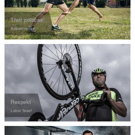
Třetí poločas
Robert Voves
Respekt
Lubor Tesař