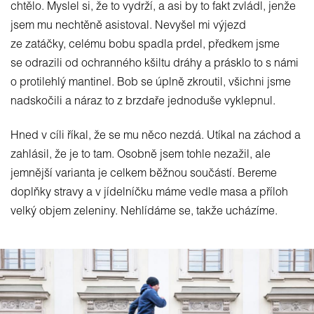
chtělo. Myslel si, že to vydrží, a asi by to fakt zvládl, jenže
jsem mu nechtěně asistoval. Nevyšel mi výjezd
ze zatáčky, celému bobu spadla prdel, předkem jsme
se odrazili od ochranného kšiltu dráhy a prásklo to s námi
o protilehlý mantinel. Bob se úplně zkroutil, všichni jsme
nadskočili a náraz to z brzdaře jednoduše vyklepnul.
Hned v cíli říkal, že se mu něco nezdá. Utíkal na záchod a
zahlásil, že je to tam. Osobně jsem tohle nezažil, ale
jemnější varianta je celkem běžnou součástí. Bereme
doplňky stravy a v jídelníčku máme vedle masa a příloh
velký objem zeleniny. Nehlídáme se, takže ucházíme.