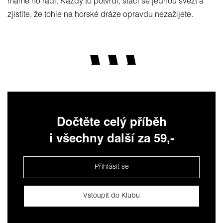
máme ho rádi. Každý to potvrdí, stačí se jednou svézt a
zjistíte, že tohle na horské dráze opravdu nezažijete.
Dočtěte celý příběh
i všechny další za 59,-
Přihlásit se
Vstoupit do Klubu