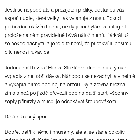
Jestli se nepoděláte a přežijete i prdíky, dostanou vás
aspoň nudle, které velký tlak vytahuje z nosu. Pokud
po brzdaři uklízím helmu, nikdy ji nechytám za integrál,
protože na něm pravidelně bývá nálož hlenů. Párkrát už
se někdo nachytal a je to o to horší, že pilot kvůli lepšímu
citu nenosí rukavice.
Jednou měl brzdař Honza Stokláska dost silnou rýmu a
vypadla z něj obří dávka. Náhodou se nezachytila v helmě
a vykápla přímo pod něj na brzdu. Byla zrovna hrozná
zima a než po jízdě převezli bob na další start, všechny
soply přimrzly a musel je odsekávat šroubovákem.
Dělám krásný sport.
Dobře, patří k němu i hnusárny, ale ať se stane cokoliv,