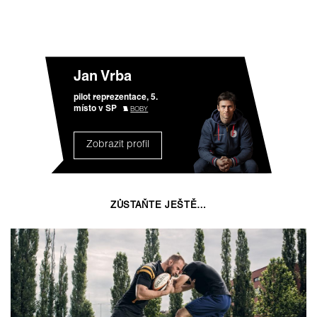
Jan Vrba
pilot reprezentace, 5.
místo v SP
BOBY
Zobrazit profil
ZŮSTAŇTE JEŠTĚ…