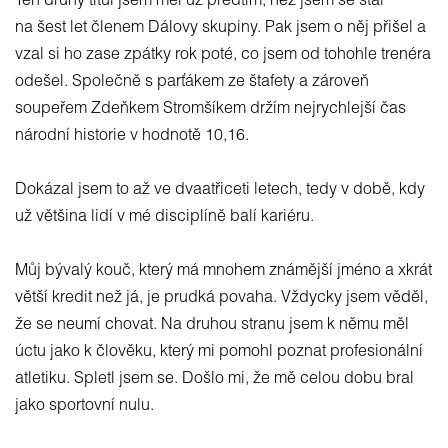
Ten druhý titul jsem měl už předtím, než jsem se stal
na šest let členem Dálovy skupiny. Pak jsem o něj přišel a
vzal si ho zase zpátky rok poté, co jsem od tohohle trenéra
odešel. Společně s parťákem ze štafety a zároveň
soupeřem Zdeňkem Stromšíkem držím nejrychlejší čas
národní historie v hodnotě 10,16.
Dokázal jsem to až ve dvaatřiceti letech, tedy v době, kdy
už většina lidí v mé disciplíně balí kariéru.
Můj bývalý kouč, který má mnohem známější jméno a xkrát
větší kredit než já, je prudká povaha. Vždycky jsem věděl,
že se neumí chovat. Na druhou stranu jsem k němu měl
úctu jako k člověku, který mi pomohl poznat profesionální
atletiku. Spletl jsem se. Došlo mi, že mě celou dobu bral
jako sportovní nulu.