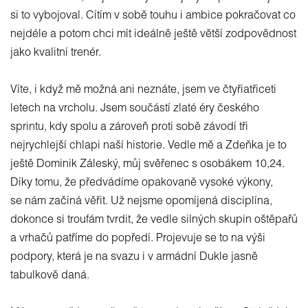
si to vybojoval. Cítím v sobě touhu i ambice pokračovat co
nejdéle a potom chci mít ideálně ještě větší zodpovědnost
jako kvalitní trenér.
Víte, i když mě možná ani neznáte, jsem ve čtyřiatřiceti
letech na vrcholu. Jsem součástí zlaté éry českého
sprintu, kdy spolu a zároveň proti sobě závodí tři
nejrychlejší chlapi naší historie. Vedle mě a Zdeňka je to
ještě Dominik Záleský, můj svěřenec s osobákem 10,24.
Díky tomu, že předvádíme opakovaně vysoké výkony,
se nám začíná věřit. Už nejsme opomíjená disciplína,
dokonce si troufám tvrdit, že vedle silných skupin oštěpařů
a vrhačů patříme do popředí. Projevuje se to na výši
podpory, která je na svazu i v armádní Dukle jasně
tabulkově daná.