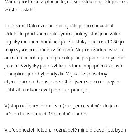
Máme prostě jen a přesně to, co si zasloužíme. Stejně jako
všichni ostatní.
To, jak mě Dála označil, mělo ještě jednu souvislost.
Udělal to před všemi mladými sprintery, kteří jsou zatím
logicky mnohem horší než já. Pro kluky s časem 10,80 je
moje výkonnost něčím z říše snů. Nejsem žádná hvězda,
ani si na ni nehraju, ale pamatuju si, jak jsem to kdysi měl
já sám. Vždycky jsem vzhlížel k tomu nejlepšímu ve své
disciplíně, jímž byl tehdy Jiří Vojtík, dvojnásobný
olympionik na dvoustovce. Chtěl jsem se mu co nejvíc
přiblížit a odkoukával jsem, jak pracuje.
Výstup na Tenerife hnul s mým egem a vnímám to jako
určitou transformaci. Minimálně u sebe.
V předchozích letech, možná celé minulé desetiletí, bych