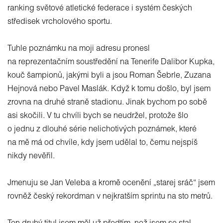
ranking světové atletické federace i systém českých
středisek vrcholového sportu.
Tuhle poznámku na moji adresu pronesl
na reprezentačním soustředění na Tenerife Dalibor Kupka,
kouč šampionů, jakými byli a jsou Roman Šebrle, Zuzana
Hejnová nebo Pavel Maslák. Když k tomu došlo, byl jsem
zrovna na druhé straně stadionu. Jinak bychom po sobě
asi skočili. V tu chvíli bych se neudržel, protože šlo
o jednu z dlouhé série nelichotivých poznámek, které
na mě má od chvíle, kdy jsem udělal to, čemu nejspíš
nikdy nevěřil.
Jmenuju se Jan Veleba a kromě ocenění „starej sráč“ jsem
rovněž český rekordman v nejkratším sprintu na sto metrů.