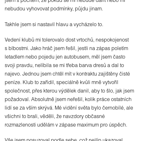
jsem s pocitem, že pokud se mi nebude dařit nebo mi
nebudou vyhovovat podmínky, půjdu jinam.
Takhle jsem si nastavil hlavu a vycházelo to.
Vedení klubů mi tolerovalo dost vrtochů, nespokojenost
s blbostmi. Jako hráč jsem řešil, jestli na zápas poletím
letadlem nebo pojedu jen autobusem, měl jsem často
svoji pravdu, nelíbila se mi třeba barva dresů a dal to
najevo. Jednou jsem chtěl mít v kontraktu zajištěny čisté
peníze. Klub to zařídil, speciálně kvůli mně vytvořil
společnost, přes kterou výdělek danil, aby to šlo, jak jsem
požadoval. Absolutně jsem neřešil, kolik práce ostatních
lidí se za vším skrývá. Mé vidění světa bylo černobílé, ale
všichni to brali, věděli, že navzdory občasné
rozmazlenosti udělám v zápase maximum pro úspěch.