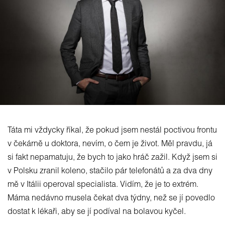
Táta mi vždycky říkal, že pokud jsem nestál poctivou frontu
v čekárně u doktora, nevím, o čem je život. Měl pravdu, já
si fakt nepamatuju, že bych to jako hráč zažil. Když jsem si
v Polsku zranil koleno, stačilo pár telefonátů a za dva dny
mě v Itálii operoval specialista. Vidím, že je to extrém.
Máma nedávno musela čekat dva týdny, než se jí povedlo
dostat k lékaři, aby se jí podíval na bolavou kyčel.