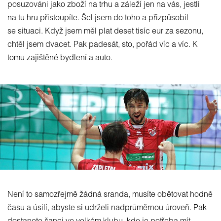
posuzováni jako zboží na trhu a záleží jen na vás, jestli
na tu hru přistoupíte. Šel jsem do toho a přizpůsobil
se situaci. Když jsem měl plat deset tisíc eur za sezonu,
chtěl jsem dvacet. Pak padesát, sto, pořád víc a víc. K
tomu zajištěné bydlení a auto.
Není to samozřejmě žádná sranda, musíte obětovat hodně
času a úsilí, abyste si udrželi nadprůměrnou úroveň. Pak