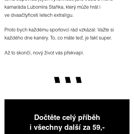
kamaráda Lubomíra Staňka, který může hrát i
ve dvaačtyřiceti letech extraligu.
Proto bych každému sportovci rád vzkázal: Važte si
každého dne kariéry. To, co máte teď, je fakt super.
Až to skončí, nový život vás překvapí.
Dočtěte celý příběh
i všechny další za 59,-