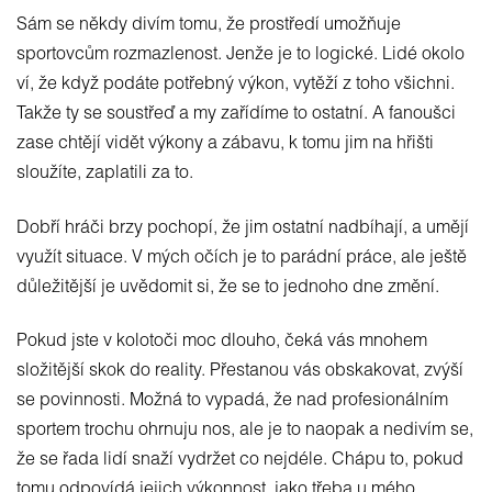
Sám se někdy divím tomu, že prostředí umožňuje
sportovcům rozmazlenost. Jenže je to logické. Lidé okolo
ví, že když podáte potřebný výkon, vytěží z toho všichni.
Takže ty se soustřeď a my zařídíme to ostatní. A fanoušci
zase chtějí vidět výkony a zábavu, k tomu jim na hřišti
sloužíte, zaplatili za to.
Dobří hráči brzy pochopí, že jim ostatní nadbíhají, a umějí
využít situace. V mých očích je to parádní práce, ale ještě
důležitější je uvědomit si, že se to jednoho dne změní.
Pokud jste v kolotoči moc dlouho, čeká vás mnohem
složitější skok do reality. Přestanou vás obskakovat, zvýší
se povinnosti. Možná to vypadá, že nad profesionálním
sportem trochu ohrnuju nos, ale je to naopak a nedivím se,
že se řada lidí snaží vydržet co nejdéle. Chápu to, pokud
tomu odpovídá jejich výkonnost, jako třeba u mého