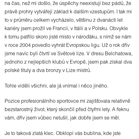
na čas, než mi došlo, že úspěchy neexistují bez pádů, že
právě prohry vytvářejí základ k dalším vzestupům. I tak mi
to v průměru celkem vycházelo, většinu z dvanácti let
kariéry jsem prožil ve Francii, v Itálii a v Polsku. Obvykle
k tomu patřilo skoro jisté místo v nároďáku, s nímž se nám
v roce 2004 povedlo vyhrát Evropskou ligu. Už o rok dřív
jsme navíc byli čtvrtí ve Světové lize. V dresu Belchatowa,
jednoho z nejlepších klubů v Evropě, jsem pak získal dva
polské tituly a dva bronzy v Lize mistrů.
Tohle viděli všichni, ale já vnímal i něco jiného.
Pozice profesionálního sportovce mi zajišťovala relativně
bezstarostný život, který skončil před čtyřmi lety. A řeknu
vám, dřív jsem vůbec netušil, jak dobře jsem se měl.
Je to taková zlatá klec. Obklopí vás bublina, kde jste