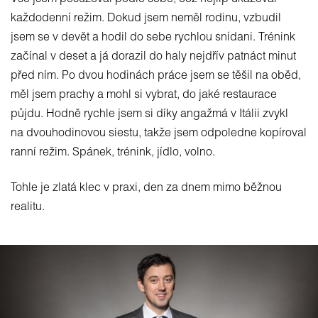
Vše jsem posuzoval podle sebe, což nejlíp ukazoval
každodenní režim. Dokud jsem neměl rodinu, vzbudil
jsem se v devět a hodil do sebe rychlou snídani. Trénink
začínal v deset a já dorazil do haly nejdřív patnáct minut
před ním. Po dvou hodinách práce jsem se těšil na oběd,
měl jsem prachy a mohl si vybrat, do jaké restaurace
půjdu. Hodně rychle jsem si díky angažmá v Itálii zvykl
na dvouhodinovou siestu, takže jsem odpoledne kopíroval
ranní režim. Spánek, trénink, jídlo, volno.
Tohle je zlatá klec v praxi, den za dnem mimo běžnou
realitu.