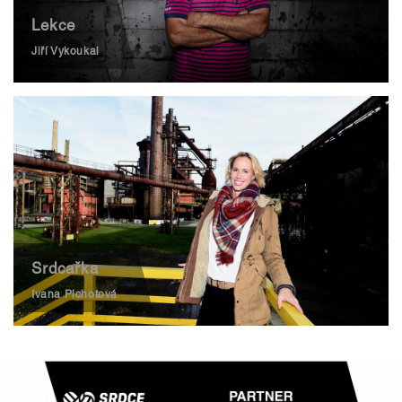
Lekce
Jiří Vykoukal
Srdcařka
Ivana Plchotová