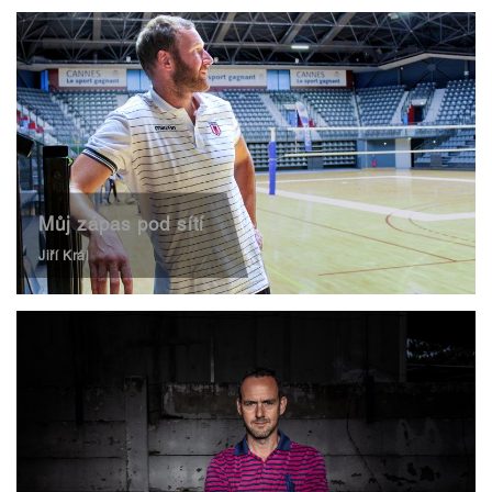
Můj zápas pod sítí
Jiří Král