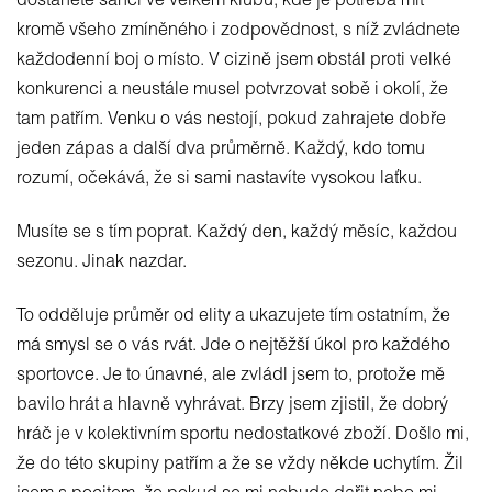
dostanete šanci ve velkém klubu, kde je potřeba mít
kromě všeho zmíněného i zodpovědnost, s níž zvládnete
každodenní boj o místo. V cizině jsem obstál proti velké
konkurenci a neustále musel potvrzovat sobě i okolí, že
tam patřím. Venku o vás nestojí, pokud zahrajete dobře
jeden zápas a další dva průměrně. Každý, kdo tomu
rozumí, očekává, že si sami nastavíte vysokou laťku.
Musíte se s tím poprat. Každý den, každý měsíc, každou
sezonu. Jinak nazdar.
To odděluje průměr od elity a ukazujete tím ostatním, že
má smysl se o vás rvát. Jde o nejtěžší úkol pro každého
sportovce. Je to únavné, ale zvládl jsem to, protože mě
bavilo hrát a hlavně vyhrávat. Brzy jsem zjistil, že dobrý
hráč je v kolektivním sportu nedostatkové zboží. Došlo mi,
že do této skupiny patřím a že se vždy někde uchytím. Žil