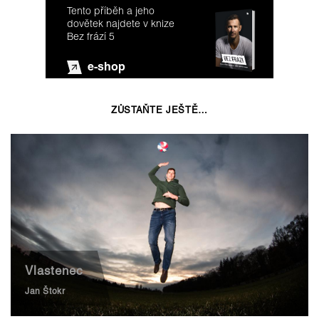
Tento příběh a jeho
dovětek najdete v knize
Bez frází 5
e-shop
ZŮSTAŇTE JEŠTĚ…
Vlastenec
Jan Štokr