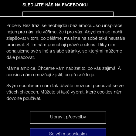
SLEDUJTE NÁS NA FACEBOOKU
Příběhy Bez frází se neobejdou bez emocí. Jsou inspirace
SLEDUJTE NÁS NA INSTAGRAMU
nejen pro nás, ale věříme, že i pro vás. Abychom se mohli
zlepšovat v tom, co děláme, musíme na sobě také neustále
pracovat. S tím nám pomáhají právě cookies. Díky nim
odhalujeme své silné a slabé stránky, se kterými můžeme
dále pracovat.
Máme ambice. Chceme vám nabízet to, co vás zajímá. A
cookies nám umožňují zjistit, co přesně to je.
Svým souhlasem nám tak dáváte možnost posouvat se ve
všech
ohledech. Můžete si také vybrat, které
cookies
nám
dovolíte používat.
We detected you maybe do not speak Czech. You can
Upravit předvolby
visit limited version in
English
.
Bez frází ©
Obsah
NO, stay here and hide this.
Se vším souhlasím
2016 - 2026