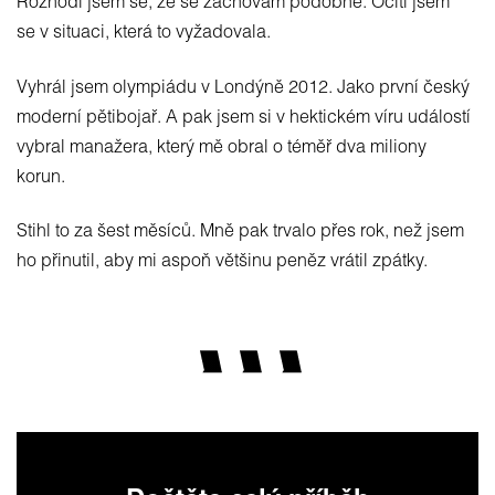
Rozhodl jsem se, že se zachovám podobně. Ocitl jsem
se v situaci, která to vyžadovala.
Vyhrál jsem olympiádu v Londýně 2012. Jako první český
moderní pětibojař. A pak jsem si v hektickém víru událostí
vybral manažera, který mě obral o téměř dva miliony
korun.
Stihl to za šest měsíců. Mně pak trvalo přes rok, než jsem
ho přinutil, aby mi aspoň většinu peněz vrátil zpátky.