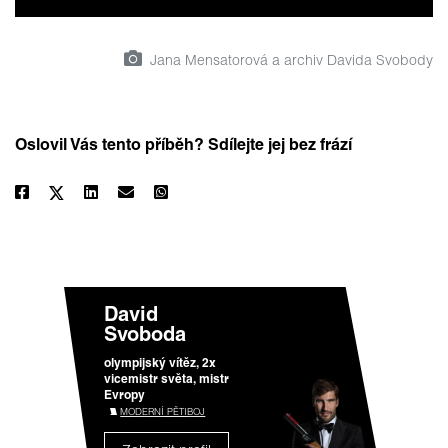
Jana Mensatorová a archiv Davida Svobody
Oslovil Vás tento příběh? Sdílejte jej bez frází
David
Svoboda
olympijský vítěz, 2x
vicemistr světa, mistr
Evropy
MODERNÍ PĚTIBOJ