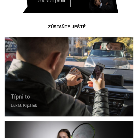
Zobrazit profil
ZŮSTAŇTE JEŠTĚ…
Típni to
Lukáš Krpálek