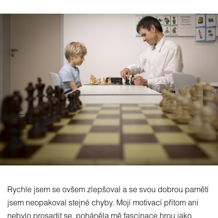
Rychle jsem se ovšem zlepšoval a se svou dobrou pamětí
jsem neopakoval stejné chyby. Mojí motivací přitom ani
nebylo prosadit se, poháněla mě fascinace hrou jako