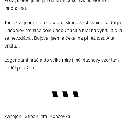
Póza, kterou jsme já i další fanoušci šachu viděli už
mnohokrát.
Tentokrát jsem ale na opačné straně šachovnice seděl já.
Kasparov mě sice celou dobu tlačil a hrál na výhru, ale já
se nevzdával. Bojoval jsem a čekal na příležitost. A ta
přišla…
Legendární hráč a do velké míry i můj šachový vzor tam
seděl poražen.
Zahájení. Střední hra. Koncovka.