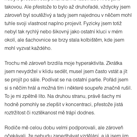
takovou. Ale přestože to bylo až druhořadé, vždycky jsem
zároveň byl soutěživý a tady jsem najednou v něčem mohl
tuhle svoji vlastnost naplno projevit. Fyzicky jsem totiž
nebyl tak rychlý nebo šikovný jako ostatní kluci v mém
okolí, ale šachovnice se brzy stala kolbištěm, kde jsem
mohl vyzvat každého.
Trochu mě zároveň brzdila moje hyperaktivita. Zkrátka
jsem nevydržel v klidu sedět, musel jsem často vstát a jít
se projít po sále. Podívat se na ostatní partie. Pořád jsem
si s něčím hrál a možná tím i některé soupeře značně rušil.
To je mi zpětně líto. Na druhou stranu, právě šachy mi
hodně pomohly se zlepšit v koncentraci, přestože jistá
roztržitost či roztěkanost mě trápí dodnes.
Rodiče mě celou dobu velmi podporovali, ale zároveň
očekávali, že nebudu zanedbávat vzdělání, a já jsem jim