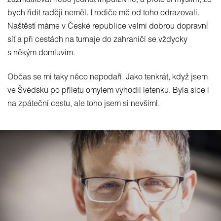
zazmatkovat nebo jednat impulzivně, a proto si myslím, že
bych řídit raději neměl. I rodiče mě od toho odrazovali.
Naštěstí máme v České republice velmi dobrou dopravní
síť a při cestách na turnaje do zahraničí se vždycky
s někým domluvím.
Občas se mi taky něco nepodaří. Jako tenkrát, když jsem
ve Švédsku po příletu omylem vyhodil letenku. Byla sice i
na zpáteční cestu, ale toho jsem si nevšiml.