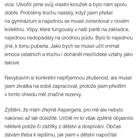
více. Utvořili jsme svůj vlastní kroužek a bylo nám spolu
dobře. Problémy trochu nastaly, když jsem přešel
na gymnázium a najednou se musel zorientovat v novém
kolektivu. Vtipy, které fungovaly v naší partě na základce,
najednou nedopadaly na úrodnou půdu. Bylo to najednou
jiné, k tomu puberta. Jako bych se musel učit vnímat
emoce ostatních a trochu i dohánět mezilidské vztahy jako
takové.
Nevybavím si konkrétní nepříjemnou zkušenost, ale musel
jsem zkrátka na sobě zapracovat, protože jsem předtím
v tomto ohledu měl značné rezervy.
Zjištění, že mám zřejmě Aspergera, pro mě ale nebylo
nakonec až tak důležité. Určitě mi to však zpětně objasnilo
některé potíže či zážitky z dětství a dospívání. Občas
dávám třeba k lepšímu, jak jsem v dětství napočítal