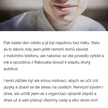
Pak nastal den odletu a já byl najednou bez lístku. Stalo
se to dávno, kdy jsem ještě nemohl domů zavolat
z mobilního telefonu, ale nakonec se vše povedlo vyřešit a
mě a opozdilce z Rakouska dovezl k letadlu druhý
autobus.
I tento zážitek byl ale silnou motivací, abych se učil cizí
jazyky a zbavil se tak stresu na cestách. Nervózní bývám i
dnes, ale určitě jsem se v organizaci výrazně zlepšil a
dnes už si sám plánuji všechny cesty a věci okolo nich.