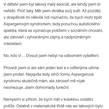
V dětství jsem byl takový malý asociál, ale tehdy jsem to
neřešil. Proč taky. Měl jsem zkrátka svůj svět. Až později
v dospělosti mi několik lidí naznačilo, že bych mohl trpět
Aspergerovým syndromem, tedy poruchou autistického
spektra, která se vyznačuje potížemi v sociálním chování,
ale zároveň i vyhraněnými zájmy a nadprůměrným
intelektem.
No, kdo ví… Dosud jsem nebyl na odborném vyšetření.
Provedl jsem si ale sám jeden test a s odřenýma ušima
jsem prošel. Nejspíše tedy lehčí formu Aspergerova
syndromu skutečně mám, ale zároveň mě nijak
neomezuje. Jsem dohromady funkční.
Nemyslím si přitom, že bych měl v kolektivu zvláštní
potíže. Ostatně v matematické třídě nás asi takových bylo