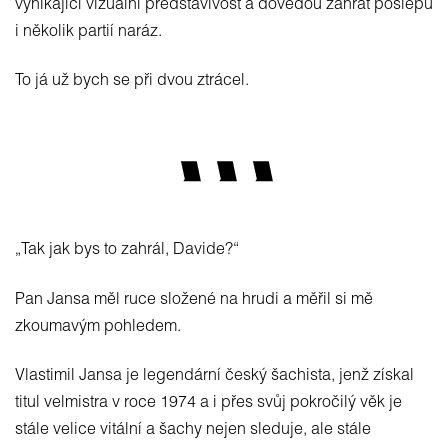
vynikající vizuální představivost a dovedou zahrát poslepu
i několik partií naráz.
To já už bych se při dvou ztrácel.
„Tak jak bys to zahrál, Davide?“
Pan Jansa měl ruce složené na hrudi a měřil si mě
zkoumavým pohledem.
Vlastimil Jansa je legendární český šachista, jenž získal
titul velmistra v roce 1974 a i přes svůj pokročilý věk je
stále velice vitální a šachy nejen sleduje, ale stále