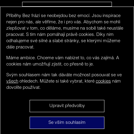
Příběhy Bez frází se neobejdou bez emocí. Jsou inspirace
SLEDUJTE NÁS NA INSTAGRAMU
nejen pro nás, ale věříme, že i pro vás. Abychom se mohli
zlepšovat v tom, co děláme, musíme na sobě také neustále
pracovat. S tím nám pomáhají právě cookies. Díky nim
odhalujeme své silné a slabé stránky, se kterými můžeme
dále pracovat.
Máme ambice. Chceme vám nabízet to, co vás zajímá. A
cookies nám umožňují zjistit, co přesně to je.
Svým souhlasem nám tak dáváte možnost posouvat se ve
všech
ohledech. Můžete si také vybrat, které
cookies
nám
dovolíte používat.
We detected you maybe do not speak Czech. You can
Upravit předvolby
visit limited version in
English
.
Bez frází ©
Obsah
NO, stay here and hide this.
Se vším souhlasím
2016 - 2026