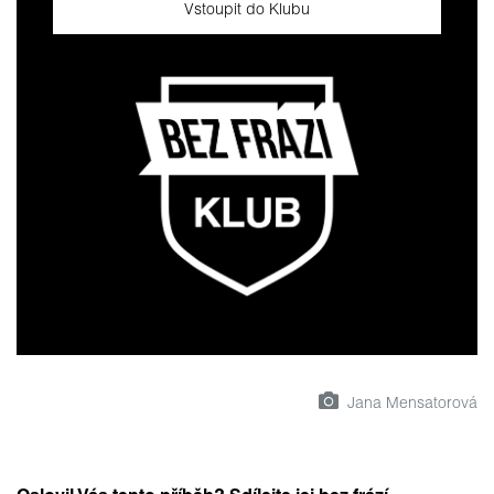
Vstoupit do Klubu
Jana Mensatorová