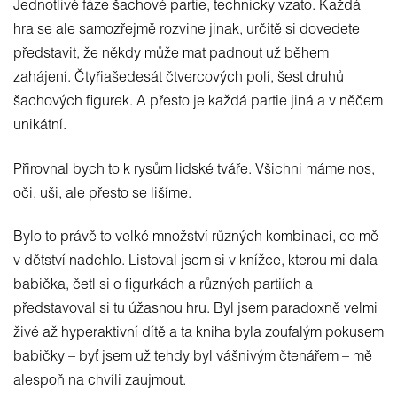
Jednotlivé fáze šachové partie, technicky vzato. Každá
hra se ale samozřejmě rozvine jinak, určitě si dovedete
představit, že někdy může mat padnout už během
zahájení. Čtyřiašedesát čtvercových polí, šest druhů
šachových figurek. A přesto je každá partie jiná a v něčem
unikátní.
Přirovnal bych to k rysům lidské tváře. Všichni máme nos,
oči, uši, ale přesto se lišíme.
Bylo to právě to velké množství různých kombinací, co mě
v dětství nadchlo. Listoval jsem si v knížce, kterou mi dala
babička, četl si o figurkách a různých partiích a
představoval si tu úžasnou hru. Byl jsem paradoxně velmi
živé až hyperaktivní dítě a ta kniha byla zoufalým pokusem
babičky – byť jsem už tehdy byl vášnivým čtenářem – mě
alespoň na chvíli zaujmout.