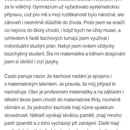
za to vděčný. Gymnázium už vyžadovalo systematickou
přípravu, což pro mě s mojí roztěkaností bylo náročné, ale
zároveň i nesmírně důležité do života. Proto jsem se snažil
co nejvíce do školy chodit, i když bych ne vždy musel, a
vzhledem k řadě šachových turnajů jsem využíval i
individuální studijní plán. Nebyl jsem ovšem vždycky
bezchybný student. Šla mi matematika a během dospívání
jsem si oblíbil i cizí jazyky.
Často panuje názor, že šachové nadání je spojeno i
s matematickým talentem. Je pravda, že můj případ to
naznačuje: Otec je profesorem matematiky a na základní i
střední škole jsem chodil do matematické třídy, nicméně
všímám si, že jednotliví šachisté mají různé spektrum
dovedností. Někteří vynikají skvělou pamětí, znají mnoho
partií zpaměti a z toho vycházejí při zahájení. Další mají