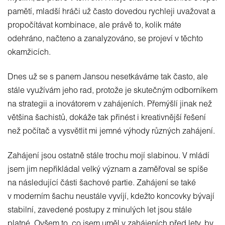
pamětí, mladší hráči už často dovedou rychleji uvažovat a
propočítávat kombinace, ale právě to, kolik máte
odehráno, načteno a zanalyzováno, se projeví v těchto
okamžicích.
Dnes už se s panem Jansou nesetkáváme tak často, ale
stále využívám jeho rad, protože je skutečným odborníkem
na strategii a inovátorem v zahájeních. Přemýšlí jinak než
většina šachistů, dokáže tak přinést i kreativnější řešení
než počítač a vysvětlit mi jemné výhody různých zahájení.
Zahájení jsou ostatně stále trochu mojí slabinou. V mládí
jsem jim nepřikládal velký význam a zaměřoval se spíše
na následující části šachové partie. Zahájení se také
v moderním šachu neustále vyvíjí, kdežto koncovky bývají
stabilní, zavedené postupy z minulých let jsou stále
platné. Ovšem to, co jsem uměl v zahájeních před lety, by