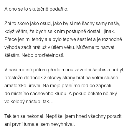
A ono se to skutečně podařilo.
Zní to skoro jako osud, jako by si mě šachy samy našly, i
když věřím, že bych se k nim postupně dostal i jinak.
Přece jen mi tehdy ale bylo teprve šest let a je rozhodně
výhoda začít hrát už v útlém věku. Můžeme to nazvat
štěstím. Nebo prozřetelností.
V naší rodině přitom přede mnou závodní šachista nebyl,
přestože dědeček z otcovy strany hrál na velmi slušné
amatérské úrovni. Na moje přání mě rodiče zapsali
do místního šachového klubu. A pokud čekáte nějaký
velkolepý nástup, tak…
Tak ten se nekonal. Nepřišel jsem hned všechny porazit,
ani první turnaje jsem nevyhrával.