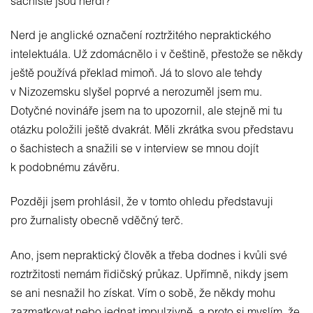
šachisté jsou nerdi?
Nerd je anglické označení roztržitého nepraktického
intelektuála. Už zdomácnělo i v češtině, přestože se někdy
ještě používá překlad mimoň. Já to slovo ale tehdy
v Nizozemsku slyšel poprvé a nerozuměl jsem mu.
Dotyčné novináře jsem na to upozornil, ale stejně mi tu
otázku položili ještě dvakrát. Měli zkrátka svou představu
o šachistech a snažili se v interview se mnou dojít
k podobnému závěru.
Později jsem prohlásil, že v tomto ohledu představuji
pro žurnalisty obecně vděčný terč.
Ano, jsem nepraktický člověk a třeba dodnes i kvůli své
roztržitosti nemám řidičský průkaz. Upřímně, nikdy jsem
se ani nesnažil ho získat. Vím o sobě, že někdy mohu