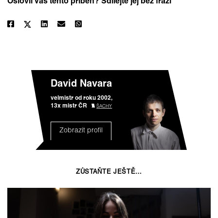
Oslovil Vás tento příběh? Sdílejte jej bez frází
David Navara
velmistr od roku 2002,
13x mistr ČR
ŠACHY
Zobrazit profil
ZŮSTAŇTE JEŠTĚ…