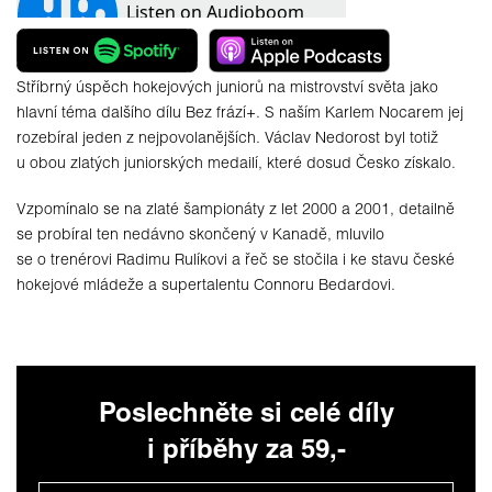
Stříbrný úspěch hokejových juniorů na mistrovství světa jako
hlavní téma dalšího dílu Bez frází+. S naším Karlem Nocarem jej
rozebíral jeden z nejpovolanějších. Václav Nedorost byl totiž
u obou zlatých juniorských medailí, které dosud Česko získalo.
Vzpomínalo se na zlaté šampionáty z let 2000 a 2001, detailně
se probíral ten nedávno skončený v Kanadě, mluvilo
se o trenérovi Radimu Rulíkovi a řeč se stočila i ke stavu české
hokejové mládeže a supertalentu Connoru Bedardovi.
Poslechněte si celé díly
i příběhy za 59,-