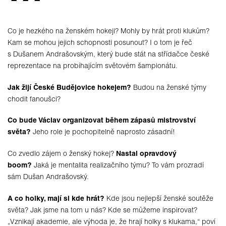
Co je hezkého na ženském hokeji? Mohly by hrát proti klukům?
Kam se mohou jejich schopnosti posunout? I o tom je řeč
s Dušanem Andrašovským, který bude stát na střídačce české
reprezentace na probíhajícím světovém šampionátu.
Jak žijí České Budějovice hokejem?
Budou na ženské týmy
chodit fanoušci?
Co bude Václav organizovat během zápasů mistrovství
světa?
Jeho role je pochopitelně naprosto zásadní!
Co zvedlo zájem o ženský hokej?
Nastal opravdový
boom?
Jaká je mentalita realizačního týmu? To vám prozradí
sám Dušan Andrašovský.
A co holky, mají si kde hrát?
Kde jsou nejlepší ženské soutěže
světa? Jak jsme na tom u nás? Kde se můžeme inspirovat?
„Vznikají akademie, ale výhoda je, že hrají holky s klukama,“ poví