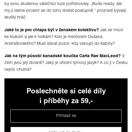
by svou zkušenou válečnici tuze potřebovaly. „Bude ready, ale
my jí dáme prostor se do toho dostat postupně,“ prozradí bývalý
skvělý hráč.
Jaké to je pro chlapa být v ženském kolektivu?
Jak se mluví
ke klukům a jak k holkám? Kdo je mentorem Dušana
Andrašovského? Musí dávat pozor, kdy vstoupí do kabiny?
Jak na tým působí kanadské koučka Carla Rae MacLeod?
V
čem jsou její zbraně? Jaký je úřední týmový jazyk? A co jí v Česku
nejvíc chutná?
Poslechněte si celé díly
i příběhy za 59,-
Přihlásit se