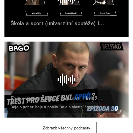
Škola a sport (univerzitní soutěže) | Forum Bez frází
Fair play není nikdy za trest, i když… | Bago #30
Boje o pohár. Boje o posily. Boje o vlastní čest. I duben je hokejový měsíc a my vás zveme do ostrého extraligového Baga!
Zobrazit všechny podcasty