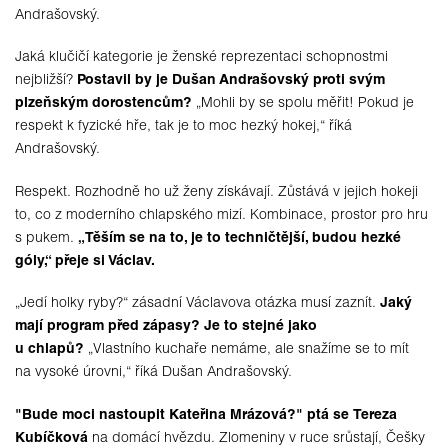
Andrašovský.
Jaká klučičí kategorie je ženské reprezentaci schopnostmi
nejbližší?
Postavil by je Dušan Andrašovský proti svým
plzeňským dorostencům?
„Mohli by se spolu měřit! Pokud je
respekt k fyzické hře, tak je to moc hezký hokej,“ říká
Andrašovský.
Respekt. Rozhodně ho už ženy získávají. Zůstává v jejich hokeji
to, co z moderního chlapského mizí. Kombinace, prostor pro hru
s pukem.
„Těším se na to, je to techničtější, budou hezké
góly,“ přeje si Václav.
„Jedí holky ryby?“ zásadní Václavova otázka musí zaznít.
Jaký
mají program před zápasy? Je to stejné jako
u chlapů?
„Vlastního kuchaře nemáme, ale snažíme se to mít
na vysoké úrovni,“ říká Dušan Andrašovský.
"Bude moci nastoupit Kateřina Mrázová?" ptá se Tereza
Kubíčková
na domácí hvězdu. Zlomeniny v ruce srůstají, Češky