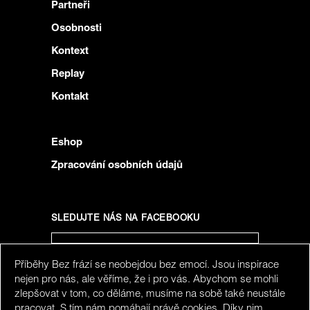
Partneři
Osobnosti
Kontext
Replay
Kontakt
Eshop
Zpracování osobních údajů
SLEDUJTE NÁS NA FACEBOOKU
Příběhy Bez frází se neobejdou bez emocí. Jsou inspirace
SLEDUJTE NÁS NA INSTAGRAMU
nejen pro nás, ale věříme, že i pro vás. Abychom se mohli
zlepšovat v tom, co děláme, musíme na sobě také neustále
pracovat. S tím nám pomáhají právě cookies. Díky nim