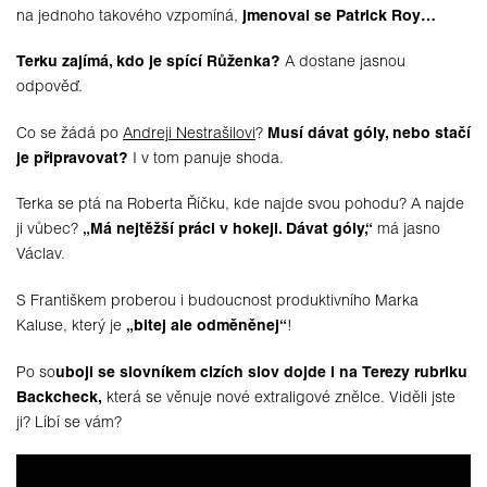
na jednoho takového vzpomíná,
jmenoval se Patrick Roy…
Terku zajímá, kdo je spící Růženka?
A dostane jasnou
odpověď.
Co se žádá po
Andreji Nestrašilovi
?
Musí dávat góly, nebo stačí
je připravovat?
I v tom panuje shoda.
Terka se ptá na Roberta Říčku, kde najde svou pohodu? A najde
ji vůbec?
„Má nejtěžší práci v hokeji. Dávat góly,“
má jasno
Václav.
S Františkem proberou i budoucnost produktivního Marka
Kaluse, který je
„bitej ale odměněnej“
!
Po so
uboji se slovníkem cizích slov dojde i na Terezy rubriku
Backcheck,
která se věnuje nové extraligové znělce. Viděli jste
ji? Líbí se vám?