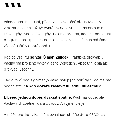
Vánoce jsou minulostí, přicházejí novoroční předsevzetí. A
v extralize je má každý: Vyhrát KONEČNĚ titul. Nesestoupit!
Dávat góly. Nedostávat góly! Pojďme probrat, kdo má podle dat
programu hokej.LOGIC od hokej.cz sezonu snů, kdo má šanci
vše zlé ještě v dobré obrátit.
Kde se vzal,
tu se vzal Šimon Zajíček
. Františka překvapil,
Václav má pro jeho výkony jasné vysvětlení. Absolutní čísla ale
překvapí všechny.
Jak je to vůbec s gólmany? Jaké jsou jejich odrůdy? Kdo má rád
hodně střel?
A kdo dokáže zastavit tu jednu důležitou?
Liberec jednou dobře, dvakrát špatně.
Kvůli marodce, ale
Václav vidí zpětně i další důvody. A vyjmenuje je.
A může brankář v kabině srovnat spoluhráče do latě? Václav