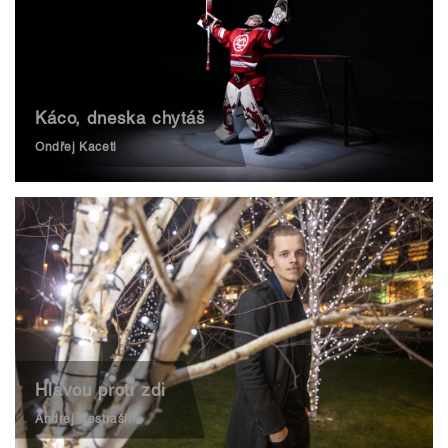
Káco, dneska chytáš
Ondřej Kacetl
Hlavou proti zdi
Andrej Nestrašil