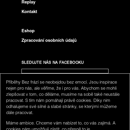
Replay
Kontakt
Eshop
Zpracování osobních údajů
SLEDUJTE NÁS NA FACEBOOKU
Příběhy Bez frází se neobejdou bez emocí. Jsou inspirace
SLEDUJTE NÁS NA INSTAGRAMU
nejen pro nás, ale věříme, že i pro vás. Abychom se mohli
zlepšovat v tom, co děláme, musíme na sobě také neustále
pracovat. S tím nám pomáhají právě cookies. Díky nim
odhalujeme své silné a slabé stránky, se kterými můžeme
dále pracovat.
Máme ambice. Chceme vám nabízet to, co vás zajímá. A
cookies nám umožňují zjistit, co přesně to je.