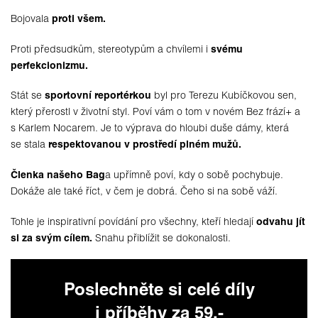
Bojovala
proti všem.
Proti předsudkům, stereotypům a chvílemi i
svému
perfekcionizmu.
Stát se
sportovní reportérkou
byl pro Terezu Kubíčkovou sen,
který přerostl v životní styl. Poví vám o tom v novém Bez frází+ a
s Karlem Nocarem. Je to výprava do hloubi duše dámy, která
se stala
respektovanou v prostředí plném mužů.
Členka našeho Bag
a upřímně poví, kdy o sobě pochybuje.
Dokáže ale také říct, v čem je dobrá. Čeho si na sobě váží.
Tohle je inspirativní povídání pro všechny, kteří hledají
odvahu jít
si za svým cílem.
Snahu přiblížit se dokonalosti.
Poslechněte si celé díly
i příběhy za 59,-