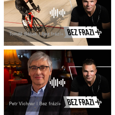
Tomáš Bábek | Bez frází+
Petr Vichnar | Bez frází+