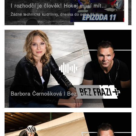
I rozhodčí je člověk! Hokej musí mít kulturu | Bago #11
Žádné technické kudrlinky, dneska do sebe šli kluci v Bagu pěkně zostra. Tady sekera, tamhle rána do žeber. Jenom Terka zůstává nad věcí. Dejte si to!
Barbora Černošková | Bez frází+