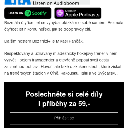
Bezmála čtyřicet let se vyhýbal otázkám o sobě samém. Bezmála
čtyřicet let nikomu neřekl, jak se doopravdy cítí.
Dalším hostem Bez frází+ je Mikael Pančák.
Respektovaný a uznávaný mládežnický hokejový trenér v něm
vysvětlil pojem transgender a otevřeně popsal svoji cestu
za změnou pohlaví. Hovořil ale také o zkušenostech, které získal
na trenérských štacích v Číně, Rakousku, Itálii a ve Švýcarsku.
Poslechněte si celé díly
i příběhy za 59,-
Přihlásit se