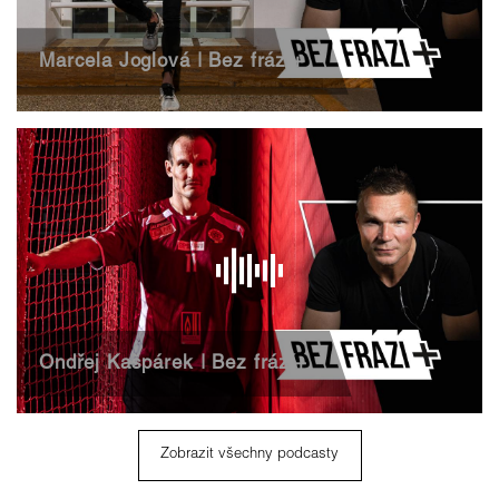
Marcela Joglová | Bez frází+
Ondřej Kašpárek | Bez frází+
Zobrazit všechny podcasty