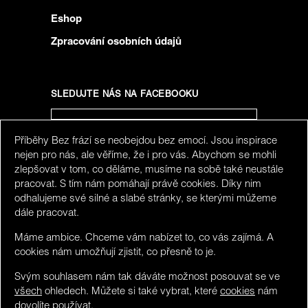
Eshop
Zpracování osobních údajů
SLEDUJTE NÁS NA FACEBOOKU
Příběhy Bez frází se neobejdou bez emocí. Jsou inspirace
SLEDUJTE NÁS NA INSTAGRAMU
nejen pro nás, ale věříme, že i pro vás. Abychom se mohli
zlepšovat v tom, co děláme, musíme na sobě také neustále
pracovat. S tím nám pomáhají právě cookies. Díky nim
odhalujeme své silné a slabé stránky, se kterými můžeme
dále pracovat.
Máme ambice. Chceme vám nabízet to, co vás zajímá. A
cookies nám umožňují zjistit, co přesně to je.
Svým souhlasem nám tak dáváte možnost posouvat se ve
všech
ohledech. Můžete si také vybrat, které
cookies
nám
dovolíte používat.