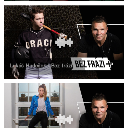
Lukáš Hudeček | Bez frází+