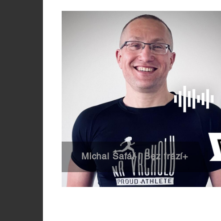
Michal Šafář | Bez frází+