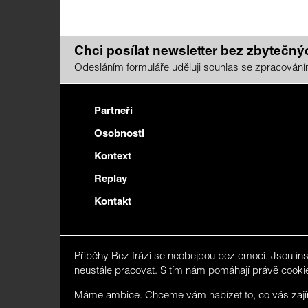
Chci posílat newsletter bez zbytečnýc
Odesláním formuláře uděluji souhlas se
zpracování
Partneři
Osobnosti
Kontext
Replay
Kontakt
Eshop
Příběhy Bez frází se neobejdou bez emocí. Jsou in
Zpracování osobních údajů
neustále pracovat. S tím nám pomáhají právě cooki
We detected you maybe do n
Máme ambice. Chceme vám nabízet to, co vás zajímá
visit limited version in
English
.