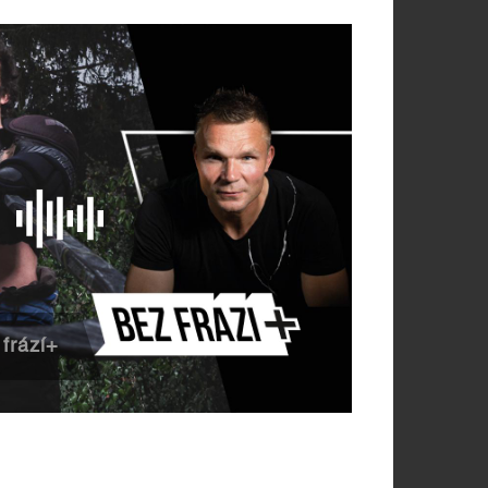
frází+