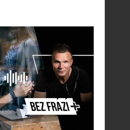
rází+