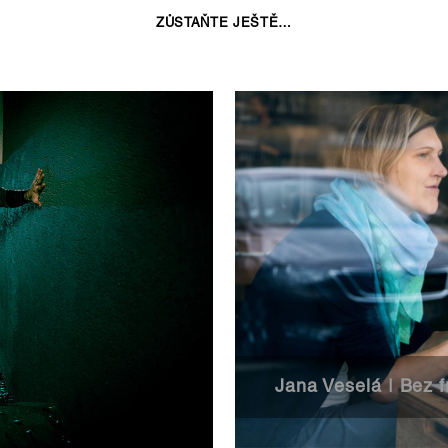
ZŮSTAŇTE JEŠTĚ…
Jana Veselá | Bez f