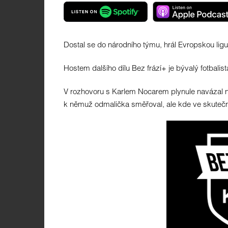
Dostal se do národního týmu, hrál Evropskou ligu 
Hostem dalšího dílu Bez frází+ je bývalý fotbalis
V rozhovoru s Karlem Nocarem plynule navázal na
k němuž odmalička směřoval, ale kde ve skutečnos