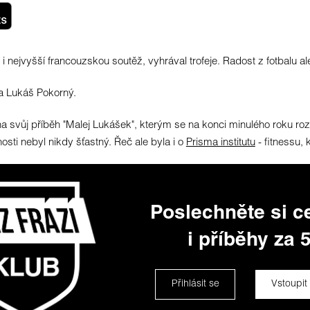
i nejvyšší francouzskou soutěž, vyhrával trofeje. Radost z fotbalu a
ta Lukáš Pokorný.
 svůj příběh "Malej Lukášek", kterým se na konci minulého roku rozl
ti nebyl nikdy šťastný. Řeč ale byla i o
Prisma institutu
- fitnessu, 
Poslechněte si ce
i příběhy za 5
Přihlásit se
Vstoupit