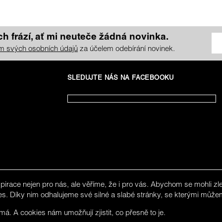
h frází, ať mi neuteče žádná novinka.
m svých osobních údajů
za účelem odebírání novinek.
SLEDUJTE NÁS NA FACEBOOKU
spirace nejen pro nás, ale věříme, že i pro vás. Abychom se mohli 
es. Díky nim odhalujeme své silné a slabé stránky, se kterými může
ot speak Czech. You can
. A cookies nám umožňují zjistit, co přesně to je.