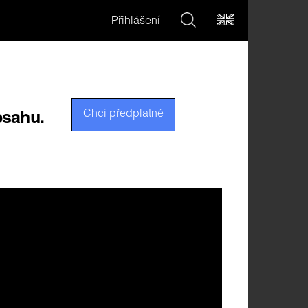
Přihlášení
Chci předplatné
bsahu.