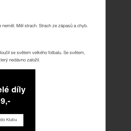
le neměl. Měl strach. Strach ze zápasů a chyb.
oučil se světem velkého fotbalu. Se světem,
který nedávno založil.
lé díly
9,-
 do Klubu