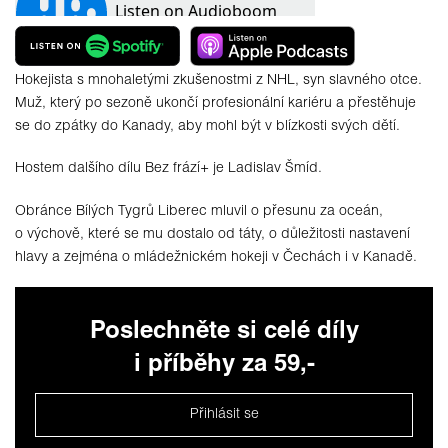
Hokejista s mnohaletými zkušenostmi z NHL, syn slavného otce.
Muž, který po sezoně ukončí profesionální kariéru a přestěhuje
se do zpátky do Kanady, aby mohl být v blízkosti svých dětí.
Hostem dalšího dílu Bez frází+ je Ladislav Šmíd.
Obránce Bílých Tygrů Liberec mluvil o přesunu za oceán,
o výchově, které se mu dostalo od táty, o důležitosti nastavení
hlavy a zejména o mládežnickém hokeji v Čechách i v Kanadě.
Poslechněte si celé díly
i příběhy za 59,-
Přihlásit se