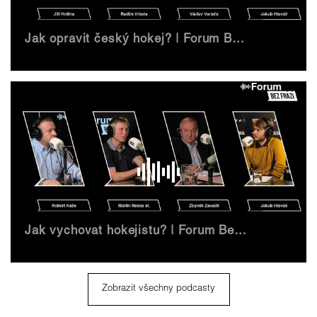
Jak opravit český hokej? | Forum Bez frází
Jak vychovat hokejistu? | Forum Bez frází
Zobrazit všechny podcasty