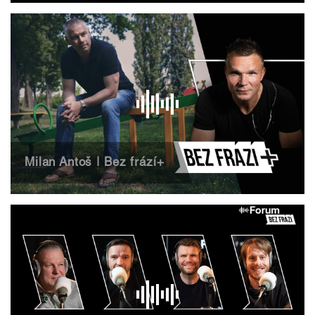
Milan Antoš | Bez frází+