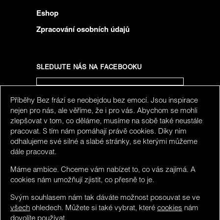
Eshop
Zpracování osobních údajů
SLEDUJTE NÁS NA FACEBOOKU
Příběhy Bez frází se neobejdou bez emocí. Jsou inspirace
SLEDUJTE NÁS NA INSTAGRAMU
nejen pro nás, ale věříme, že i pro vás. Abychom se mohli
zlepšovat v tom, co děláme, musíme na sobě také neustále
pracovat. S tím nám pomáhají právě cookies. Díky nim
odhalujeme své silné a slabé stránky, se kterými můžeme
dále pracovat.
Máme ambice. Chceme vám nabízet to, co vás zajímá. A
cookies nám umožňují zjistit, co přesně to je.
Svým souhlasem nám tak dáváte možnost posouvat se ve
všech
ohledech. Můžete si také vybrat, které
cookies
nám
dovolíte používat.