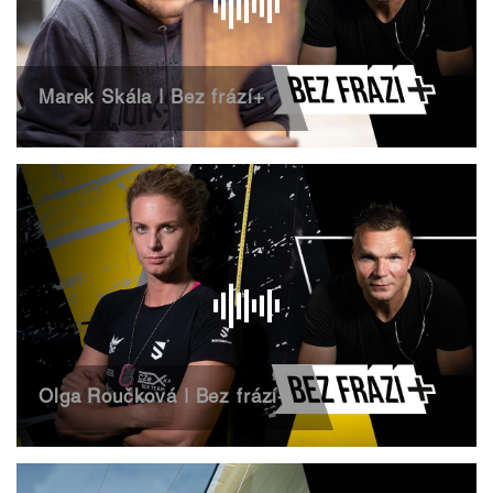
Marek Skála | Bez frází+
Olga Roučková | Bez frází+