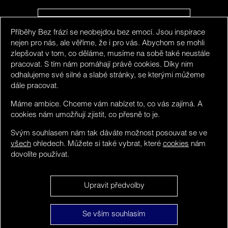
Příběhy Bez frází se neobejdou bez emocí. Jsou inspirace
SLEDUJTE NÁS NA INSTAGRAMU
nejen pro nás, ale věříme, že i pro vás. Abychom se mohli
zlepšovat v tom, co děláme, musíme na sobě také neustále
pracovat. S tím nám pomáhají právě cookies. Díky nim
odhalujeme své silné a slabé stránky, se kterými můžeme
dále pracovat.
Máme ambice. Chceme vám nabízet to, co vás zajímá. A
cookies nám umožňují zjistit, co přesně to je.
Svým souhlasem nám tak dáváte možnost posouvat se ve
všech
ohledech. Můžete si také vybrat, které
cookies
nám
dovolíte používat.
We detected you maybe do not speak Czech. You can
Upravit předvolby
visit limited version in
English
.
Bez frází ©
Obsah
NO, stay here and hide this.
Se vším souhlasím
2016 - 2026