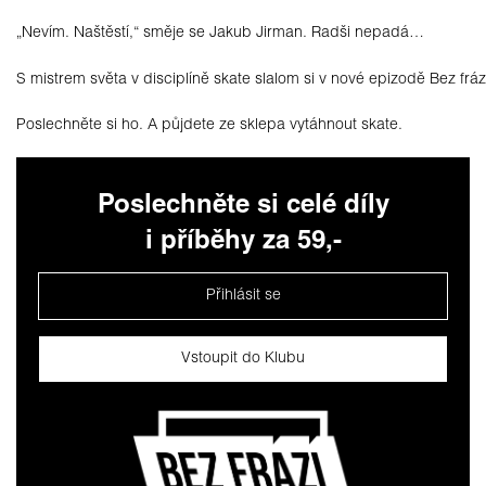
„Nevím. Naštěstí,“ směje se Jakub Jirman. Radši nepadá…
S mistrem světa v disciplíně skate slalom si v nové epizodě Bez fráz
Poslechněte si ho. A půjdete ze sklepa vytáhnout skate.
Poslechněte si celé díly
i příběhy za 59,-
Přihlásit se
Vstoupit do Klubu