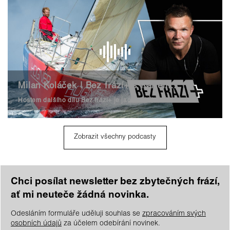
Milan Koláček | Bez frází+ s Karlem Nocarem
Hostem dalšího dílu Bez frází+ je jachtař Milan Koláček.
Zobrazit všechny podcasty
Chci posílat newsletter bez zbytečných frází,
ať mi neuteče žádná novinka.
Odesláním formuláře uděluji souhlas se
zpracováním svých
osobních údajů
za účelem odebírání novinek.