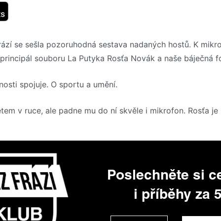
rází se sešla pozoruhodná sestava nadaných hostů. K mik
 principál souboru La Putyka Rosťa Novák a naše báječná 
osti spojuje. O sportu a umění.
retem v ruce, ale padne mu do ní skvěle i mikrofon. Rosťa 
Poslechněte si ce
i příběhy za 5