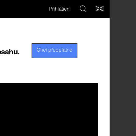
Přihlášení
Chci předplatné
bsahu.