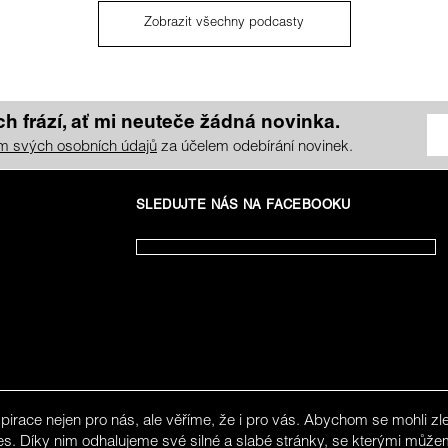
Zobrazit všechny podcasty
h frází, ať mi neuteče žádná novinka.
m svých osobních údajů
za účelem odebírání novinek.
SLEDUJTE NÁS NA FACEBOOKU
spirace nejen pro nás, ale věříme, že i pro vás. Abychom se mohli 
es. Díky nim odhalujeme své silné a slabé stránky, se kterými může