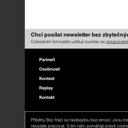
Chci posílat newsletter bez zbytečnýc
Odesláním formuláře uděluji souhlas se
zpracování
Partneři
Osobnosti
Kontext
Replay
Kontakt
Eshop
Příběhy Bez frází se neobejdou bez emocí. Jsou in
Zpracování osobních údajů
neustále pracovat. S tím nám pomáhají právě cooki