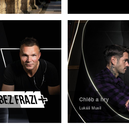
Chléb a hry
rází+
Lukáš Musil