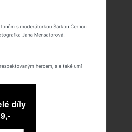
rofonům s moderátorkou Šárkou Černou
fotografka Jana Mensatorová.
je respektovaným hercem, ale také umí
lé díly
9,-