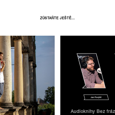
ZŮSTAŇTE JEŠTĚ…
Audioknihy Bez fráz