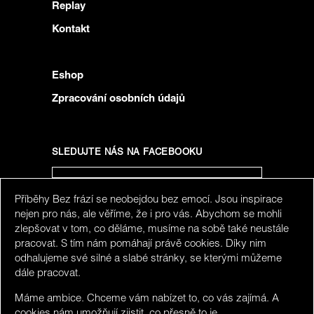
Replay
Kontakt
Eshop
Zpracování osobních údajů
SLEDUJTE NÁS NA FACEBOOKU
Příběhy Bez frází se neobejdou bez emocí. Jsou inspirace
SLEDUJTE NÁS NA INSTAGRAMU
nejen pro nás, ale věříme, že i pro vás. Abychom se mohli
zlepšovat v tom, co děláme, musíme na sobě také neustále
pracovat. S tím nám pomáhají právě cookies. Díky nim
odhalujeme své silné a slabé stránky, se kterými můžeme
dále pracovat.
Máme ambice. Chceme vám nabízet to, co vás zajímá. A
cookies nám umožňují zjistit, co přesně to je.