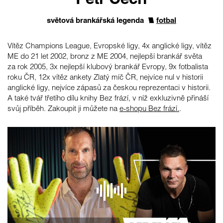
Petr Čech
světová brankářská legenda
fotbal
Vítěz Champions League, Evropské ligy, 4x anglické ligy, vítěz
ME do 21 let 2002, bronz z ME 2004, nejlepší brankář světa
za rok 2005, 3x nejlepší klubový brankář Evropy, 9x fotbalista
roku ČR, 12x vítěz ankety Zlatý míč ČR, nejvíce nul v historii
anglické ligy, nejvíce zápasů za českou reprezentaci v historii.
A také tvář třetího dílu knihy Bez frází, v níž exkluzivně přináší
svůj příběh. Zakoupit ji můžete na
e-shopu Bez frází.
.