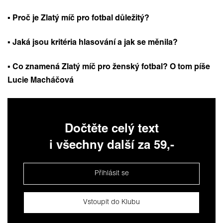
▪️ Proč je Zlatý míč pro fotbal důležitý?
▪️ Jaká jsou kritéria hlasování a jak se měnila?
▪️ Co znamená Zlatý míč pro ženský fotbal? O tom píše
Lucie Macháčová
Dočtěte celý text
i všechny další za 59,-
Přihlásit se
Vstoupit do Klubu