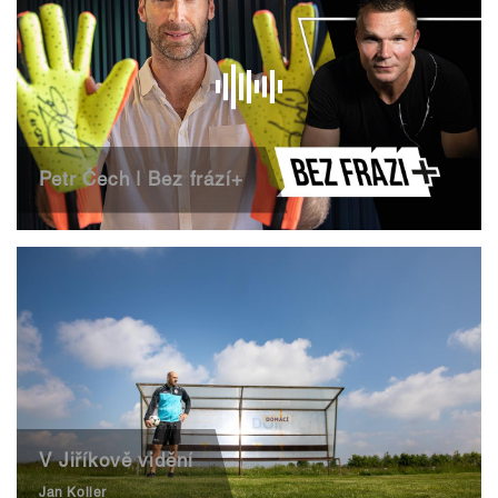
Petr Čech | Bez frází+
V Jiříkově vidění
Jan Koller