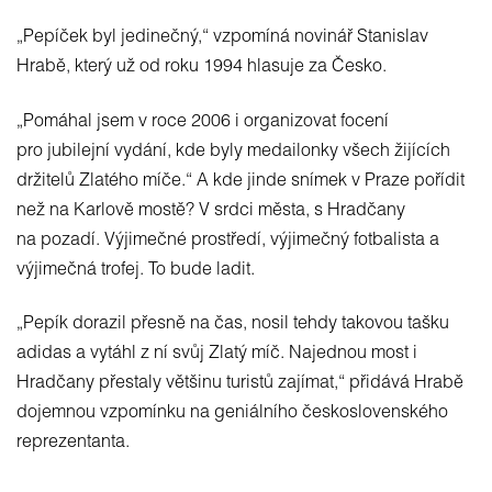
„Pepíček byl jedinečný,“ vzpomíná novinář Stanislav
Hrabě, který už od roku 1994 hlasuje za Česko.
„Pomáhal jsem v roce 2006 i organizovat focení
pro jubilejní vydání, kde byly medailonky všech žijících
držitelů Zlatého míče.“ A kde jinde snímek v Praze pořídit
než na Karlově mostě? V srdci města, s Hradčany
na pozadí. Výjimečné prostředí, výjimečný fotbalista a
výjimečná trofej. To bude ladit.
„Pepík dorazil přesně na čas, nosil tehdy takovou tašku
adidas a vytáhl z ní svůj Zlatý míč. Najednou most i
Hradčany přestaly většinu turistů zajímat,“ přidává Hrabě
dojemnou vzpomínku na geniálního československého
reprezentanta.