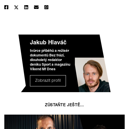
Jakub Hlaváč
tvůrce příběhů a režisér
dokumentů Bez frází,
dlouholetý redaktor
deníku Sport a magazínu
Víkend Mf Dnes
Zobrazit profil
ZŮSTAŇTE JEŠTĚ…