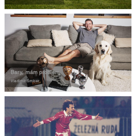
Bary, mám problém
Vladimír Šmicer