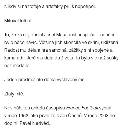
Nikdy si na trofeje a artefakty příliš nepotrpěl.
Miloval fotbal.
To, že za něj dostal Josef Masopust nespočet ocenění,
bylo něco navíc. Většina jich skončila ve skříni, uklizená.
Radost mu dělala hra samotná, zážitky s ní spojené a
kamarádi, které mu dala do života. To bylo víc než sošky,
než medaile.
Jeden předmět ale doma vystavený měl.
Zlatý míč.
Novinářskou anketu časopisu
France Football
vyhrál
v roce 1962 jako první ze dvou Čechů. V roce 2003 ho
doplnil Pavel Nedvěd.