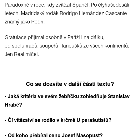
Paradoxně v roce, kdy zvítězil Španěl. Po čtyřiašedesáti
letech. Madridský rodák Rodrigo Hernández Cascante
známý jako Rodri.
Gratulace přijímal osobně v Paříži i na dálku,
od spoluhráčů, soupeřů i fanoušků ze všech kontinentů.
Jen Real mlčel.
Co se dozvíte v další části textu?
▪️ Jaká kritéria ve svém žebříčku zohledňuje Stanislav
Hrabě?
▪️ Čí vítězství se rodilo v krčmě U parašutistů?
▪️ Od koho přebíral cenu Josef Masopust?