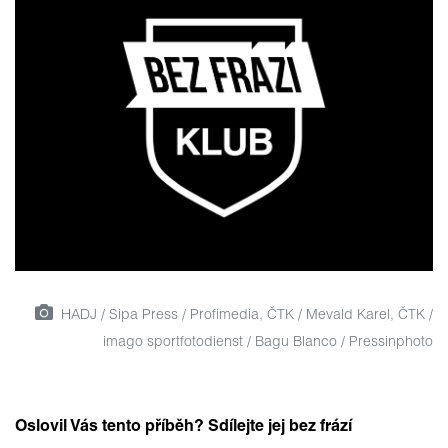
HADJ / Sipa Press / Profimedia, ČTK / Mevald Karel, ČTK /
imago sportfotodienst / Bagu Blanco / Pressinphoto
Oslovil Vás tento příběh? Sdílejte jej bez frází