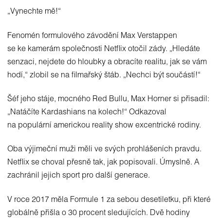
„Vynechte mě!“
Fenomén formulového závodění Max Verstappen
se ke kamerám společnosti Netflix otočil zády. „Hledáte
senzaci, nejdete do hloubky a obracíte realitu, jak se vám
hodí,“ zlobil se na filmařský štáb. „Nechci být součástí!“
Šéf jeho stáje, mocného Red Bullu, Max Horner si přisadil:
„Natáčíte Kardashians na kolech!“ Odkazoval
na populární americkou reality show excentrické rodiny.
Oba výjimeční muži měli ve svých prohlášeních pravdu.
Netflix se choval přesně tak, jak popisovali. Úmyslně. A
zachránil jejich sport pro další generace.
V roce 2017 měla Formule 1 za sebou desetiletku, při které
globálně přišla o 30 procent sledujících. Dvě hodiny