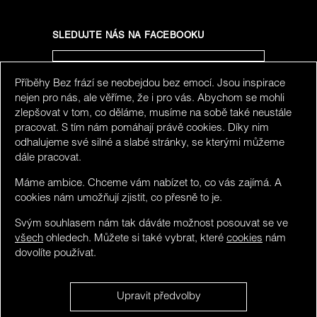
SLEDUJTE NÁS NA FACEBOOKU
Příběhy Bez frází se neobejdou bez emocí. Jsou inspirace
SLEDUJTE NÁS NA INSTAGRAMU
nejen pro nás, ale věříme, že i pro vás. Abychom se mohli
zlepšovat v tom, co děláme, musíme na sobě také neustále
pracovat. S tím nám pomáhají právě cookies. Díky nim
odhalujeme své silné a slabé stránky, se kterými můžeme
dále pracovat.
Máme ambice. Chceme vám nabízet to, co vás zajímá. A
cookies nám umožňují zjistit, co přesně to je.
Svým souhlasem nám tak dáváte možnost posouvat se ve
všech
ohledech. Můžete si také vybrat, které
cookies
nám
dovolíte používat.
We detected you maybe do not speak Czech. You can
Upravit předvolby
visit limited version in
English
.