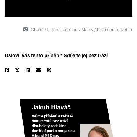
ChatGPT, Robin Jerstad / Alamy / Profimedia, Netflix
Oslovil Vás tento příběh? Sdílejte jej bez frází
Jakub Hlaváč
tvůrce příběhů a režisér
dokumentů Bez frází,
dlouholetý redaktor
deníku Sport a magazínu
Víkend Mf Dnes