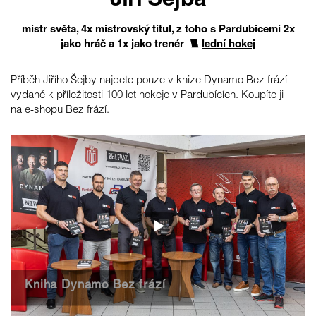
Jiří Šejba
mistr světa, 4x mistrovský titul, z toho s Pardubicemi 2x
jako hráč a 1x jako trenér
lední hokej
Příběh Jiřího Šejby najdete pouze v knize Dynamo Bez frází
vydané k příležitosti 100 let hokeje v Pardubících. Koupíte ji
na
e-shopu Bez frází
.
Kniha Dynamo Bez frází