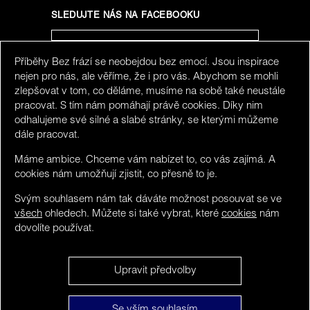
SLEDUJTE NÁS NA FACEBOOKU
Příběhy Bez frází se neobejdou bez emocí. Jsou inspirace
SLEDUJTE NÁS NA INSTAGRAMU
nejen pro nás, ale věříme, že i pro vás. Abychom se mohli
zlepšovat v tom, co děláme, musíme na sobě také neustále
pracovat. S tím nám pomáhají právě cookies. Díky nim
odhalujeme své silné a slabé stránky, se kterými můžeme
dále pracovat.
Máme ambice. Chceme vám nabízet to, co vás zajímá. A
cookies nám umožňují zjistit, co přesně to je.
Svým souhlasem nám tak dáváte možnost posouvat se ve
všech
ohledech. Můžete si také vybrat, které
cookies
nám
dovolíte používat.
We detected you maybe do not speak Czech. You can
Upravit předvolby
visit limited version in
English
.
Bez frází ©
Obsah
NO, stay here and hide this.
Se vším souhlasím