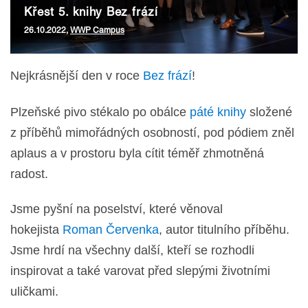
Křest 5. knihy Bez frází
26.10.2022,
WWP Campus
Nejkrásnější den v roce
Bez frází
!
Plzeňské pivo stékalo po obálce
páté knihy
složené
z příběhů mimořádných osobností, pod pódiem zněl
aplaus a v prostoru byla cítit téměř zhmotněná
radost.
Jsme pyšní na poselství, které věnoval
hokejista
Roman Červenka
, autor titulního příběhu.
Jsme hrdí na všechny další, kteří se rozhodli
inspirovat a také varovat před slepými životními
uličkami.