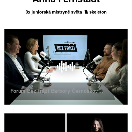
Anna Fernstädt
3x juniorská mistryně světa
skeleton
Forum Bez frází Barbory Černoškové - 3. díl - Finanční gramotnost